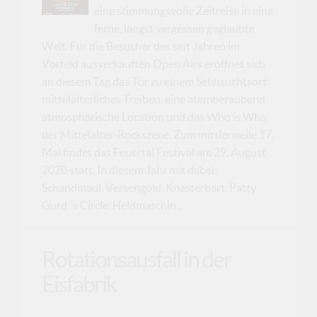
eine stimmungsvolle Zeitreise in eine
ferne, längst vergessen geglaubte
Welt. Für die Besucher des seit Jahren im
Vorfeld ausverkauften Open Airs eröffnet sich
an diesem Tag das Tor zu einem Sehnsuchtsort:
mittelalterliches Treiben, eine atemberaubend
atmosphärische Location und das Who is Who
der Mittelalter-Rockszene. Zum mittlerweile 17.
Mal findet das Feuertal Festival am 29. August
2020 statt. In diesem Jahr mit dabei:
Schandmaul, Versengold, Knasterbart, Patty
Gurd ´s Circle, Heldmaschin...
Rotationsausfall in der
Eisfabrik