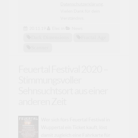
Datenschutzerklärung
.
Vielen Dank für dein
Verständnis.
20.11.19
Elec
in
News
Dark Dimensions
Fractal Age
Scanner
Feuertal Festival 2020 –
Stimmungsvoller
Sehnsuchtsort aus einer
anderen Zeit
Wer sich fürs Feuertal Festival in
Wuppertal ein Ticket kauft, löst
damit zugleich eine Fahrkarte für