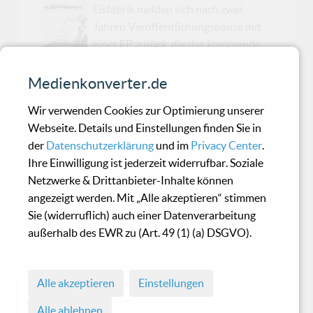
Eisfabrik melden sich nach zwei
Jahren Veröffentlichungspause mit
einer EP zurück, die das kommende
Album "Kryothermalmusik aus der Eisfabrik"
ankündigen soll. Zwei brandneue Songs und
Medienkonverter.de
diverse Remix-Versionen auf einer
Wir verwenden Cookies zur Optimierung unserer
Gesamtspielzeit von knapp 40 Minuten deuten
Webseite. Details und Einstellungen finden Sie in
an, wo die Reise hingeht: Melancholie mit
der
Datenschutzerklärung
und im
Privacy Center
.
hohem Ohrwurmfaktor wird hier ganz groß
Ihre Einwilligung ist jederzeit widerrufbar. Soziale
geschrieben. Die gezielte Auswahl der Remixer,
Netzwerke & Drittanbieter-Inhalte können
die von Schattenmann über die EBM-Legende
angezeigt werden. Mit „Alle akzeptieren“ stimmen
Robotiko Rejekto bis hin zu Covenant, den
Sie (widerruflich) auch einer Datenverarbeitung
Urvätern diese Genres, reicht, sind hier sehr
außerhalb des EWR zu (Art. 49 (1) (a) DSGVO).
unterschiedliche Versionen der beiden Titel
"And Nothing Turns" und "White She...
Alle akzeptieren
Einstellungen
© 1998 - 2026 Medienkonverter.de
Alle ablehnen