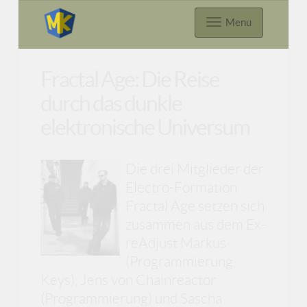
Menu
Fractal Age: Die Reise
durch das dunkle
elektronische Universum
Die drei Mitglieder der
Electro-Formation
Fractal Age setzen sich
zusammen aus dem Ex-
reAdjust Markus
(Programmierung,
Keys), Jens von Chainreactor
(Programmierung) und Sascha