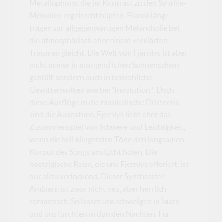
Metallophons, die im Kontrast zu den Synthie-
Melodien regelrecht hüpfen. Pianoklänge
tragen zur allgegenwärtigen Melancholie bei,
die atmosphärisch eher einem verklärten
Träumen gleicht. Die Welt von Fjernlys ist aber
nicht immer in morgendlichen Sonnenschein
gehüllt, sondern auch in bedrohliche
Gewitterwolken wie bei "Involution". Doch
diese Ausflüge in die musikalische Düsternis
sind die Ausnahme. Fjernlys liebt eher das
Zusammenspiel von Schwere und Leichtigkeit,
wenn die hell klingenden Töne den langsamen
Korpus des Songs ans Licht holen. Die
nostalgische Reise, die uns Fjernlys offeriert, ist
nur allzu verlockend. Dieser Synthesizer-
Ambient ist zwar nicht neu, aber herrlich
romantisch. So lasset uns schwelgen in lauen
und uns fürchten in dunklen Nächten. Für