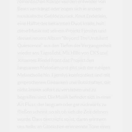
romantischen Klänge wurden entweder von
Beats verdrängt oder zogen sich in andere
musikalische Gefilde zurück. Knut Enderlein,
eine Hälfte des bekannten Duos Inade, holt
diese Musik mit seinem Projekt Fjernlys und
dessen neuem Album "Beyond The Undulant
Quiescence" aus den Tiefen der Vergangenheit
wieder ans Tageslicht. Mit Hilfe von CKS und
Johannes Riedel frönt das Projekt den
langsamen Melodien und gibt sich der ruhigen
Melancholie hin. Fjernlys konfrontiert und mit
gesprochenen Gedanken und Botschaften, die
nicht immer sofort zu verstehen und zu
begreifen sind. Die Musik befindet sich in einer
Art Fluss, der langsam oder gar rückwärts zu
fließen scheint, so als ob sich die Zeit dehnen
würde. Dass dem nicht so ist, daran erinnern
uns helle, an Glöckchen erinnernde Töne eines