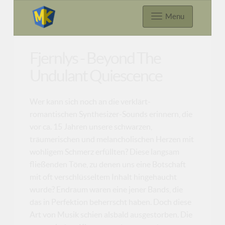
Menu
Fjernlys - Beyond The
Undulant Quiescence
Wer kann sich noch an die verklärt-
romantischen Synthesizer-Sounds erinnern, die
vor ca. 15 Jahren unsere schwarzen,
träumerischen und melancholischen Herzen mit
wohligem Schmerz erfüllten? Diese langsam
fließenden Töne, zu denen uns eine Botschaft
mit oft verschlüsseltem Inhalt hingehaucht
wurde? Endraum waren eine jener Bands, die
das in Perfektion beherrscht haben. Doch diese
Art von Musik schien alsbald ausgestorben. Die