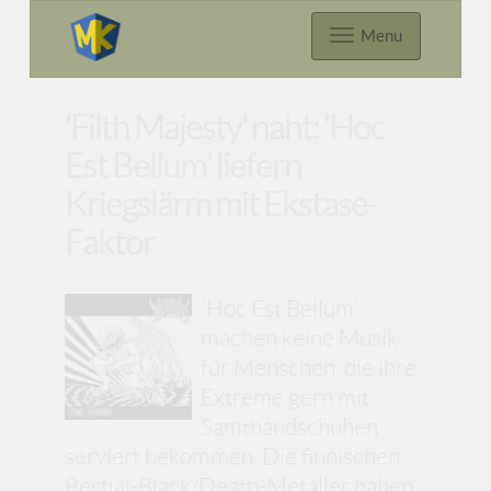
Menu
'Filth Majesty' naht: 'Hoc
Est Bellum' liefern
Kriegslärm mit Ekstase-
Faktor
'Hoc Est Bellum'
machen keine Musik
für Menschen, die ihre
Extreme gern mit
Samthandschuhen
serviert bekommen. Die finnischen
Bestial-Black/Death-Metaller haben