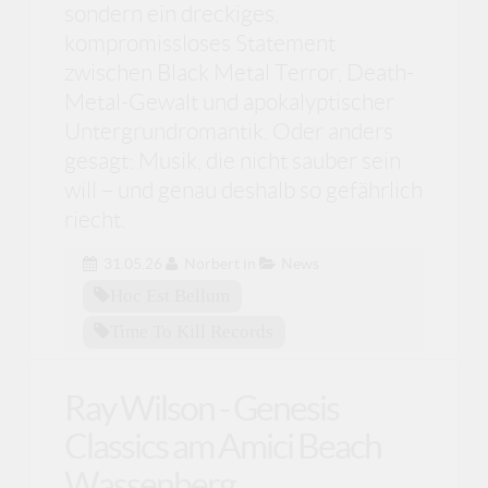
sondern ein dreckiges,
kompromissloses Statement
zwischen Black Metal Terror, Death-
Metal-Gewalt und apokalyptischer
Untergrundromantik. Oder anders
gesagt: Musik, die nicht sauber sein
will – und genau deshalb so gefährlich
riecht.
31.05.26
Norbert
in
News
Hoc Est Bellum
Time To Kill Records
Ray Wilson - Genesis
Classics am Amici Beach
Wassenberg