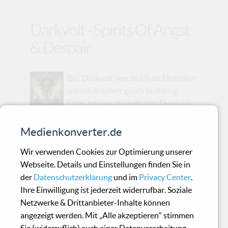
Darkvolt - Spirits Of Angst
& Despair
Bei ‘Darkvolt’ werde ich als Elektriker
natürlich sofort gleich hellhörig.
Oder besser: dunkelhörig. Denn wo
‘Dark’ und ‘Volt’ zusammenkommen ist
meistens entweder die Sicherung draußen oder
Medienkonverter.de
jemand hat sehr kreativ gegen die VDE-
Wir verwenden Cookies zur Optimierung unserer
Vorschriften gearbeitet. ‘Spirits Of Angst &amp;
Webseite. Details und Einstellungen finden Sie in
Despair’ klingt dann auch nicht nach sauber
der
Datenschutzerklärung
und im
Privacy Center
.
aufgelegter Wohnzimmerbeleuchtung, sondern
Ihre Einwilligung ist jederzeit widerrufbar. Soziale
eher nach feuchtem Keller, flackernder
Netzwerke & Drittanbieter-Inhalte können
Neonröhre und einem Sicherungskasten, bei
angezeigt werden. Mit „Alle akzeptieren“ stimmen
dem man lieber erst einmal den Phasenprüfer