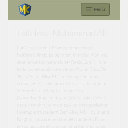
Menu
Faithless - Muhammad Ali
Fünf Track Remix Promo der naechsten
Faithless Single. Leider nicht mit allen Remixes,
aber immerhin mehr als der Radio Edit :-) , wie
leider sonst ueblich bei vielen Promo Cds... Der
'Rollo/Sister Bliss Mix' macht aus der eher
groovigen Basisversion des Tracks, der erst im
September erscheint, einen fetten
Dancefloorknaller im genialen Faithless Style,
der sich mehr und mehr zu einem fantastischen
Hoehepunkt steigert. Der 'Alley Mix' (by Inland
Knights) ist aus einer komplett anderen Ecke,
ein wenig gewoehnungsbeduerftig, aber okay.