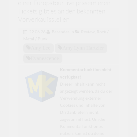
einer Europatour live präsentieren,
Tickets gibt es an den bekannten
Vorverkaufsstellen.
22.06.26
Berendes
in
Review
,
Rock /
Metal / Punk
Amy Lee
Amy Lynn Hartzler
Evanescence
Kommentarfunktion nicht
verfügbar!
Dieser Inhalt kann nicht
angezeigt werden, da du der
Verwendung externer
Cookies und Inhalte von
Drittanbietern nicht
zugestimmt hast. Um die
Kommentarfunktion zu
nutzen, kannst du deine