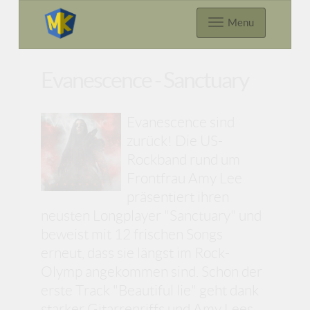
Menu
Evanescence - Sanctuary
Evanescence sind
zurück! Die US-
Rockband rund um
Frontfrau Amy Lee
präsentiert ihren
neusten Longplayer "Sanctuary" und
beweist mit 12 frischen Songs
erneut, dass sie längst im Rock-
Olymp angekommen sind. Schon der
erste Track "Beautiful lie" geht dank
starker Gitarrenriffs und Amy Lees