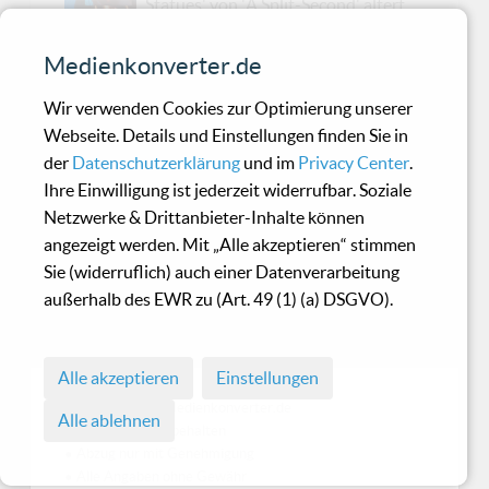
Statues' von 'A Split-Second' altert
allerdings eher wie eine alte Industriemaschine
die jahrzehntelang im Dunkeln stand und beim
Medienkonverter.de
Einschalten sofort wieder drohend vor sich her
Wir verwenden Cookies zur Optimierung unserer
brummt. Kein Rost, keine Müdigkeit, nur dieses
Webseite. Details und Einstellungen finden Sie in
unangenehm schöne Gefühl: Das Ding
der
Datenschutzerklärung
und im
Privacy Center
.
funktioniert immernoch. Und vermutlich sollte
Ihre Einwilligung ist jederzeit widerrufbar. Soziale
man auch nicht zu nah rangehen. Das schon
Netzwerke & Drittanbieter-Inhalte können
1987 erschienene erste reguläre Album der
angezeigt werden. Mit „Alle akzeptieren“ stimmen
belgischen Electronic-Body-Music-Pioniere
Sie (widerruflich) auch einer Datenverarbeitung
kehrt in einer erweiterten Reissue von
außerhalb des EWR zu (Art. 49 (1) (a) DSGVO).
'Mecanica' zurück und erinnert daran, dass
elektronische Musik ei...
Alle akzeptieren
Einstellungen
© 1998 - 2026 Medienkonverter.de
Alle ablehnen
• Alle Rechte vorbehalten
• Abzug nur mit Genehmigung
• Alle Angaben ohne Gewähr