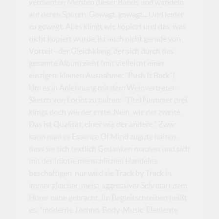
verdienten Meriten dieser Bands und wandeln
auf deren Spuren. Gewagt, gewagt... Und leider
zu gewagt. Alles klingt wie kopiert und das, was
nicht kopiert wurde, ist auch nicht gerade von
Vorteil - der Gleichklang, der sich durch das
gesamte Album zieht (mit vielleicht einer
einzigen, kleinen Ausnahme: "Push It Back").
Um es in Anlehnung mit dem Weinvertreter-
Sketch von Loriot zu halten: "Titel Nummer drei
klingt doch wie der erste. Nein, wie der zweite.
Das ist Qualität, einer wie der andere." Zwar
kann man es Essence Of Mind zugute halten,
dass sie sich textlich Gedanken machen und sich
mit der Idiotie menschlichen Handelns
beschäftigen, nur wird sie Track by Track in
immer gleicher, meist aggressiver Schreiart dem
Hörer nahe gebracht. Im Begleitschreiben heißt
es: "moderne Techno-Body-Music-Elemente