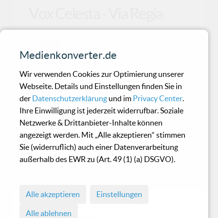
Vox Celesta - Via Regia
Vor dem nächsten Album wäre ein
Medienkonverter.de
Aufenthalt in einer Gesangsschule
eine klasse Idee!
Wir verwenden Cookies zur Optimierung unserer
Webseite. Details und Einstellungen finden Sie in
der
Datenschutzerklärung
und im
Privacy Center
.
Mono Inc. - Pain, Love &
Ihre Einwilligung ist jederzeit widerrufbar. Soziale
Poetry
Netzwerke & Drittanbieter-Inhalte können
angezeigt werden. Mit „Alle akzeptieren“ stimmen
Sie (widerruflich) auch einer Datenverarbeitung
Mono Inc. wollen es wissen. Immerhin erscheint
außerhalb des EWR zu (Art. 49 (1) (a) DSGVO).
mit "Pain, Love & Poetry" das dritte Album der
Hambur
Alle akzeptieren
Einstellungen
© 1998 - 2026 Medienkonverter.de
Alle ablehnen
• Alle Rechte vorbehalten