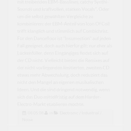
mit treibenden EBM-Basslines, catchy Synthi-
Sounds und kraftvollen, starken Vocals". Oder
um die selbst gewählten Vergleiche zu
kombinieren: der EBM-Anteil von Icon Of Coil
trifft klanglich und stimmlich auf Combichrist.
Für den Dancefloor ist "Insurrection" auf jeden
Fall geeignet, doch auch hierfür gilt: nur eher als
Lückenfüller, denn Eingängiges findet sich auf
der CD nicht. Vielleicht bieten die Remixes auf
der nicht vorliegenden limitierten, zweiten CD
etwas mehr Abwechslung, doch reduziert das
nicht den Mangel an eigenen musikalischen
Ideen. Und die sind dringend notwendig, wenn
sich das Duo mittelfristig auf dem Harder-
Electro-Markt etablieren möchte.
08.05.08
in
Electronic / Industrial /
Noise