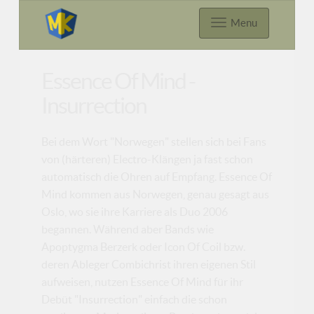
Menu
Essence Of Mind -
Insurrection
Bei dem Wort "Norwegen" stellen sich bei Fans
von (härteren) Electro-Klängen ja fast schon
automatisch die Ohren auf Empfang. Essence Of
Mind kommen aus Norwegen, genau gesagt aus
Oslo, wo sie ihre Karriere als Duo 2006
begannen. Während aber Bands wie
Apoptygma Berzerk oder Icon Of Coil bzw.
deren Ableger Combichrist ihren eigenen Stil
aufweisen, nutzen Essence Of Mind für ihr
Debüt "Insurrection" einfach die schon