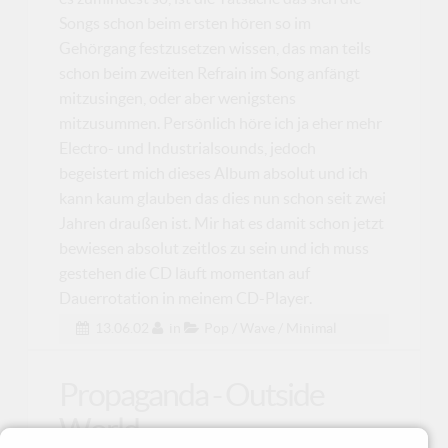
Songs schon beim ersten hören so im
Gehörgang festzusetzen wissen, das man teils
schon beim zweiten Refrain im Song anfängt
mitzusingen, oder aber wenigstens
mitzusummen. Persönlich höre ich ja eher mehr
Electro- und Industrialsounds, jedoch
begeistert mich dieses Album absolut und ich
kann kaum glauben das dies nun schon seit zwei
Jahren draußen ist. Mir hat es damit schon jetzt
bewiesen absolut zeitlos zu sein und ich muss
gestehen die CD läuft momentan auf
Dauerrotation in meinem CD-Player.
13.06.02
in
Pop / Wave / Minimal
Propaganda - Outside
World