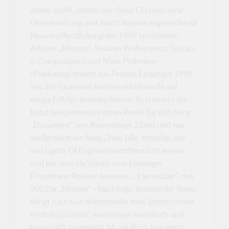
etwas subtil, jedoch war diese CD dann eine
Überarbeitung und durch Remixe angereicherte
Neuveröffentlichung des 1999 erschienen
Albums „Motion“. Rouven Walterowicz (Vocals
& Composition) und Marc Pollmann
(Producing) hoben das Projekt Endanger 1998
aus der Taufe und können mittlerweile auf
einige Erfolge zurückschauen. So steuerte die
Band beispielsweise einen Remix für den Song
„Document“ von Assemblage 23 bei und war
maßgeblich am Song „True Life“ beteiligt, der
von Lights Of Euphoria veröffentlicht wurde
und bei dem die Vocals vom Endanger
Frontmann Rouven kommen. „Eternalizer“, das
2002’er „Motion“ - Nachfolge Release der Band
klingt nach nun mittlerweile zwei Jahren immer
noch erfrischend, wunderbar melodisch und
keinesfalls langweilig. Musikalisch bekommt