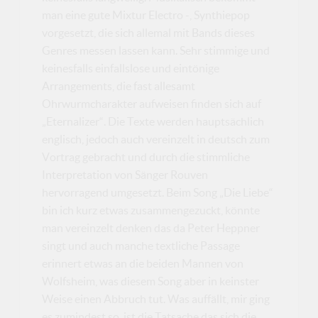
man eine gute Mixtur Electro -, Synthiepop
vorgesetzt, die sich allemal mit Bands dieses
Genres messen lassen kann. Sehr stimmige und
keinesfalls einfallslose und eintönige
Arrangements, die fast allesamt
Ohrwurmcharakter aufweisen finden sich auf
„Eternalizer“. Die Texte werden hauptsächlich
englisch, jedoch auch vereinzelt in deutsch zum
Vortrag gebracht und durch die stimmliche
Interpretation von Sänger Rouven
hervorragend umgesetzt. Beim Song „Die Liebe“
bin ich kurz etwas zusammengezuckt, könnte
man vereinzelt denken das da Peter Heppner
singt und auch manche textliche Passage
erinnert etwas an die beiden Mannen von
Wolfsheim, was diesem Song aber in keinster
Weise einen Abbruch tut. Was auffällt, mir ging
es zumindest so, ist die Tatsache das sich die