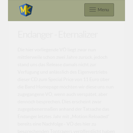
Menu
Endanger - Eternalizer
Die hier vorliegende VÖ liegt zwar nun
mittlerweile schon zwei Jahre zurück, jedoch
stand uns das Release damals nicht zur
Verfügung und anlässlich des Eigenvertriebs
dieser CD zum Special Price von 11 Euro über
die Band Homepage möchten wir diese uns nun
zugegangene VÖ, wenn auch verspätet, aber
dennoch besprechen. Dies erscheint zwar
zugegebenermaßen anhand der Tatsache das
Endanger letztes Jahr mit „Motion:Reloaded“
bereits eine Nachfolge - VÖ des hier zu
besprechenden Tonträgers veröffentlicht haben