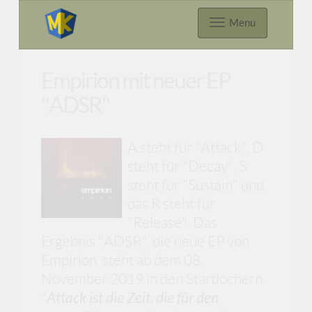
Menu
Empirion mit neuer EP
"ADSR"
A steht für "Attack", D
steht für "Decay", S
steht für "Sustain" und
das R steht für
"Release". Das
Ergebnis "ADSR", die neue EP von
Empirion, steht ab dem 08.
November 2019 in den Startlöchern.
"
Attack ist die Zeit, die für den