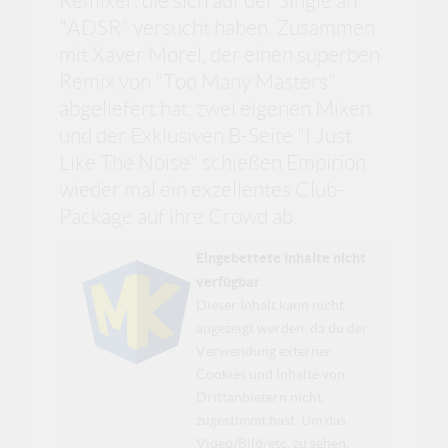
Remixer, die sich auf der Single an
"ADSR" versucht haben. Zusammen
mit Xaver Morel, der einen superben
Remix von "Too Many Masters"
abgeliefert hat, zwei eigenen Mixen
und der Exklusiven B-Seite "I Just
Like The Noise" schießen Empirion
wieder mal ein exzellentes Club-
Package auf ihre Crowd ab.
Eingebettete Inhalte nicht
verfügbar
Dieser Inhalt kann nicht
angezeigt werden, da du der
Verwendung externer
Cookies und Inhalte von
Drittanbietern nicht
zugestimmt hast. Um das
Video/Bild/etc. zu sehen,