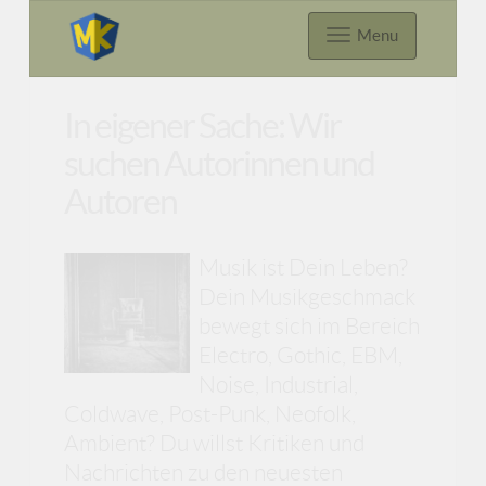
Menu
In eigener Sache: Wir
suchen Autorinnen und
Autoren
Musik ist Dein Leben?
Dein Musikgeschmack
bewegt sich im Bereich
Electro, Gothic, EBM,
Noise, Industrial,
Coldwave, Post-Punk, Neofolk,
Ambient? Du willst Kritiken und
Nachrichten zu den neuesten