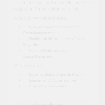
einfach bei uns unter der Mailadresse
redaktion@medienkonverter.de !
Was können wir anbieten:
Massig Promos bereits vor dem
Erscheinungstermin
Einblicke in die Arbeit eines Online-
Magazins
Vereinzelt Gästeliste bei
Konzertbesuchen
Was suchen wir:
Leute mit Begeisterung für Musik
Engagement & Zuverlässigkeit
Gute Schreibfertigkeiten
27.12.24
Bert
in
News