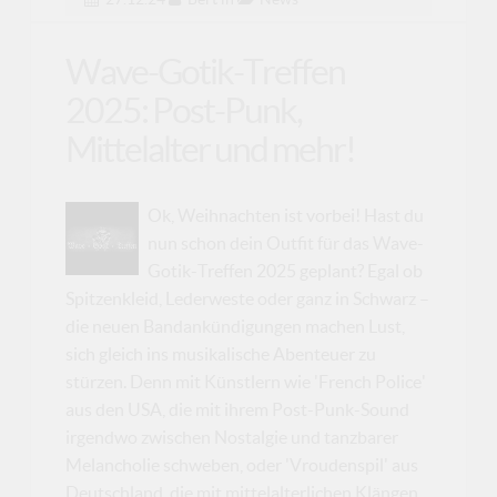
Wave-Gotik-Treffen
2025: Post-Punk,
Mittelalter und mehr!
Ok, Weihnachten ist vorbei! Hast du
nun schon dein Outfit für das Wave-
Gotik-Treffen 2025 geplant? Egal ob
Spitzenkleid, Lederweste oder ganz in Schwarz –
die neuen Bandankündigungen machen Lust,
sich gleich ins musikalische Abenteuer zu
stürzen. Denn mit Künstlern wie 'French Police'
aus den USA, die mit ihrem Post-Punk-Sound
irgendwo zwischen Nostalgie und tanzbarer
Melancholie schweben, oder 'Vroudenspil' aus
Deutschland, die mit mittelalterlichen Klängen