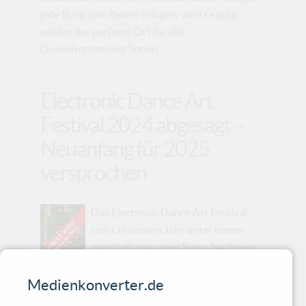
jede Burg zum Beben bringen, wird Leipzig
wieder der perfekte Ort für alle
Dunkelromantiker*innen.
Electronic Dance Art
Festival 2024 abgesagt –
Neuanfang für 2025
versprochen
Das Electronic Dance Art Festival
steht in diesem Jahr unter einem
wahrhaft traurigen Stern. Nachdem
bereits 'Torul' ihren Auftritt absagen
mussten, erschüttert nun auch die Nachricht,
Medienkonverter.de
dass 'Suicide Commando' nicht auftreten