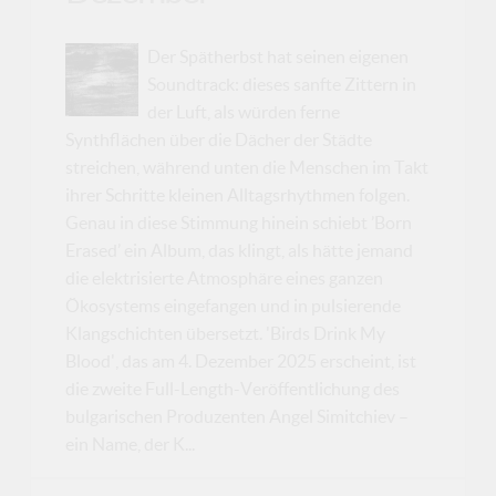
Der Spätherbst hat seinen eigenen
Soundtrack: dieses sanfte Zittern in
der Luft, als würden ferne
Synthflächen über die Dächer der Städte
streichen, während unten die Menschen im Takt
ihrer Schritte kleinen Alltagsrhythmen folgen.
Genau in diese Stimmung hinein schiebt ’Born
Erased’ ein Album, das klingt, als hätte jemand
die elektrisierte Atmosphäre eines ganzen
Ökosystems eingefangen und in pulsierende
Klangschichten übersetzt. 'Birds Drink My
Blood', das am 4. Dezember 2025 erscheint, ist
die zweite Full-Length-Veröffentlichung des
bulgarischen Produzenten Angel Simitchiev –
ein Name, der K...