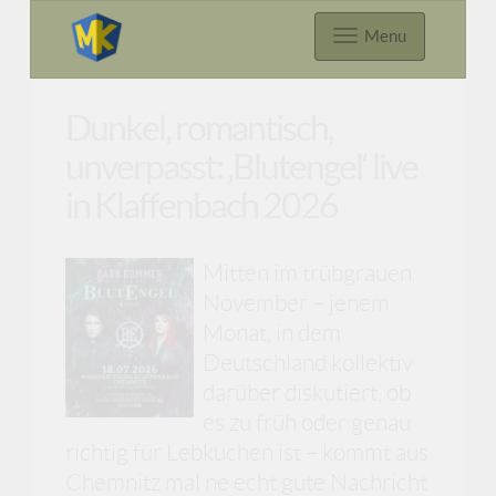
Menu
Dunkel, romantisch,
unverpasst: ‚Blutengel‘ live
in Klaffenbach 2026
Mitten im trübgrauen
November – jenem
Monat, in dem
Deutschland kollektiv
darüber diskutiert, ob
es zu früh oder genau
richtig für Lebkuchen ist – kommt aus
Chemnitz mal ne echt gute Nachricht