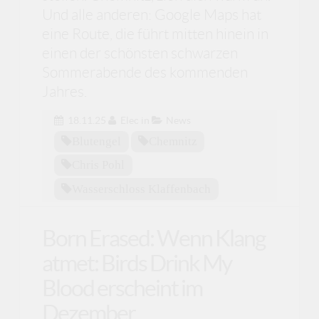
Und alle anderen: Google Maps hat
eine Route, die führt mitten hinein in
einen der schönsten schwarzen
Sommerabende des kommenden
Jahres.
18.11.25
Elec
in
News
Blutengel
Chemnitz
Chris Pohl
Wasserschloss Klaffenbach
Born Erased: Wenn Klang
atmet: Birds Drink My
Blood erscheint im
Dezember