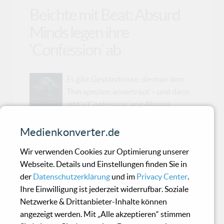
Beichte mit Beat: Absurd
Minds legen ihre
‘Confession’ ab
Es gibt Geständnisse, die man dem
Therapeuten anvertraut – und dann
gibt’s ‘Confession’ von Absurd
Minds. Am 21. November 2025 legen die
Leipziger Electro-Philosophen ihr neues
Medienkonverter.de
Sündenregister vor – und das gleich doppelt:
Wir verwenden Cookies zur Optimierung unserer
digital und als limitierte 7"-Vinyl, damit auch der
Webseite. Details und Einstellungen finden Sie in
Plattenspieler mal wieder etwas
der
Datenschutzerklärung
und im
Privacy Center
.
Existenzialismus schlucken darf.Der Song
Ihre Einwilligung ist jederzeit widerrufbar. Soziale
„Fractured“ (zu Deutsch: gebrochen – aber bitte
Netzwerke & Drittanbieter-Inhalte können
nicht emotional jetzt gleich mitweinen) ist der
angezeigt werden. Mit „Alle akzeptieren“ stimmen
Titeltrack des kommenden Albums