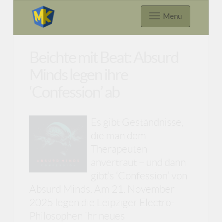
Menu
Beichte mit Beat: Absurd
Minds legen ihre
‘Confession’ ab
Es gibt Geständnisse,
die man dem
Therapeuten
anvertraut – und dann
gibt’s ‘Confession’ von
Absurd Minds. Am 21. November
2025 legen die Leipziger Electro-
Philosophen ihr neues