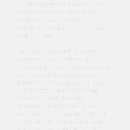
Sündenregister vor – und das gleich
doppelt:
digital
und als limitierte 7"-
Vinyl, damit auch der Plattenspieler
mal wieder etwas Existenzialismus
schlucken darf.
Der Song „Fractured“ (zu Deutsch:
gebrochen – aber bitte nicht
emotional jetzt gleich mitweinen) ist
der Titeltrack des kommenden
Albums ‘Confessions’ und klingt so,
wie man es sich im besten Sinne
wünscht: dunkel glitzernd,
mitreißend, tiefgründig – wie ein
melancholischer Tanz durch Nebel
und Neonlicht. Stefan Großmanns
Stimme schwebt über Beats, die