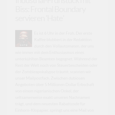
Industrial-Frühstück mit
Biss: Frontal Boundary
servieren 'Hate'
Es ist 6 Uhr in der Früh. Der erste
Kaffee blubbert in der Redaktion
durch den Vollautomaten, der uns
wie immer mit dem Enthusiasmus eines
unterkühlten Beamten begegnet. Während der
Rest der Welt noch von Steuerbescheiden oder
der Zombieapokalypse träumt, scannen wir
unser Mailpostfach. Zwischen dubiosen
Angeboten über 5 Millionen Dollar Erbschaft
von einem nigerianischen Onkel, der
seltsamerweise exakt unseren Nachnamen
trägt, und dem neuesten Rabattcode für
Einhorn-Klopapier, springt uns eine Mail von