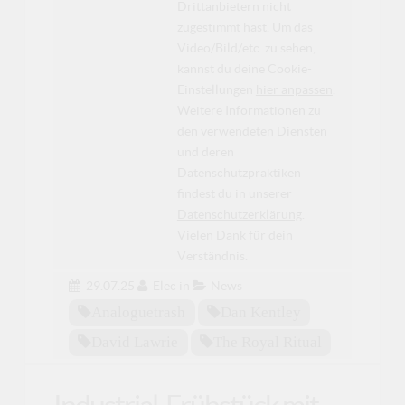
Drittanbietern nicht
zugestimmt hast. Um das
Video/Bild/etc. zu sehen,
kannst du deine Cookie-
Einstellungen
hier anpassen
.
Weitere Informationen zu
den verwendeten Diensten
und deren
Datenschutzpraktiken
findest du in unserer
Datenschutzerklärung
.
Vielen Dank für dein
Verständnis.
29.07.25
Elec
in
News
Analoguetrash
Dan Kentley
David Lawrie
The Royal Ritual