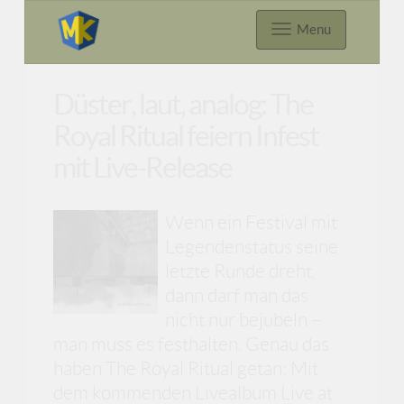
Menu
Düster, laut, analog: The
Royal Ritual feiern Infest
mit Live-Release
Wenn ein Festival mit
Legendenstatus seine
letzte Runde dreht,
dann darf man das
nicht nur bejubeln –
man muss es festhalten. Genau das
haben The Royal Ritual getan: Mit
dem kommenden Livealbum Live at