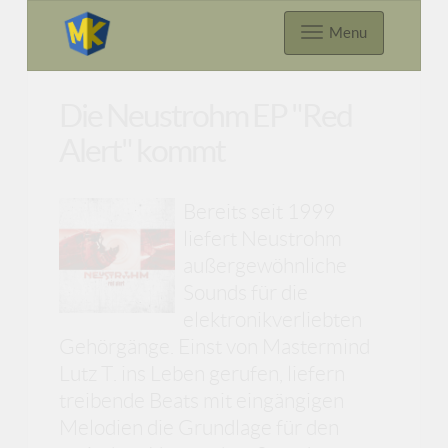
Menu
Die Neustrohm EP "Red
Alert" kommt
Bereits seit 1999
liefert Neustrohm
außergewöhnliche
Sounds für die
elektronikverliebten
Gehörgänge. Einst von Mastermind
Lutz T. ins Leben gerufen, liefern
treibende Beats mit eingängigen
Melodien die Grundlage für den