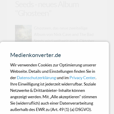
Seeds - neues Album
"Ghosteen"
Ghosteen, das neue zweiteilige
Album von Nick Cave and The Bad
Seeds wird weltweit am 4. Oktober
2019 auf allen digitalen Plattformen
veröffentlicht. Das Release ist das siebzehnte
Medienkonverter.de
Studioalbum von Nick Cave and The Bad Seeds.
Wir verwenden Cookies zur Optimierung unserer
Es folgt auf das 2016 erschienene Album
Webseite. Details und Einstellungen finden Sie in
Skeleton Tree und wird via Ghosteen Ltd.
der
Datenschutzerklärung
und im
Privacy Center
.
veröffentlicht. Am Freitag, den 8. November ist
Ihre Einwilligung ist jederzeit widerrufbar. Soziale
es dann soweit, denn dann erscheint das Album
Netzwerke & Drittanbieter-Inhalte können
auf Vinyl und CD. Bereits ab dem 3. Oktober um
angezeigt werden. Mit „Alle akzeptieren“ stimmen
23 Uhr mitteleuropäischer Zeit wird Ghosteen
Sie (widerruflich) auch einer Datenverarbeitung
seine Premiere auf YouTube feiern. Das Album
außerhalb des EWR zu (Art. 49 (1) (a) DSGVO).
wurde 2018 und Anfang 2019 im Woodshed in