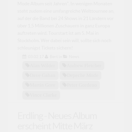
Mode Album seit Jahren". In wenigen Monaten
steht zudem eine umfangreiche Welttournee an,
auf der die Band bei 24 Shows in 21 Ländern vor
über 1,5 Millionen Zuschauern in ganz Europa
auftreten wird. Tourstart ist am 5. Mai in
Stockholm. Wer dabei sein will, sollte sich noch
schleunigst Tickets sichern!
03.02.17
Bert
in
News
Alan Wilder
Andrew Fletcher
Dave Gahan
Depeche Mode
Martin Gore
Peter Gordeno
Vince Clarke
Erdling - Neues Album
erscheint Mitte März