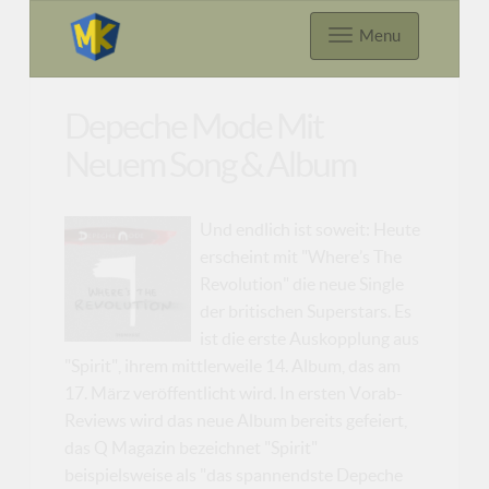
Menu
Depeche Mode Mit
Neuem Song & Album
Und endlich ist soweit: Heute
erscheint mit "Where’s The
Revolution" die neue Single
der britischen Superstars. Es
ist die erste Auskopplung aus
"Spirit", ihrem mittlerweile 14. Album, das am
17. März veröffentlicht wird. In ersten Vorab-
Reviews wird das neue Album bereits gefeiert,
das Q Magazin bezeichnet "Spirit"
beispielsweise als "das spannendste Depeche