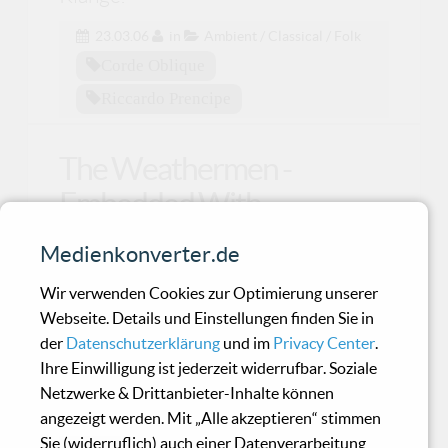
23.03.06
in
Ambient / Classical / Folk
Corde Oblique
Riccardo Prencipe
The Weathermen -
Embedded With
Medienkonverter.de
Nicht weniger als 12 Jahre lagen zwischen
"Global851" und dem excellenten 2004er
Wir verwenden Cookies zur Optimierung unserer
Comeback der Weathe
Webseite. Details und Einstellungen finden Sie in
der
Datenschutzerklärung
und im
Privacy Center
.
Ihre Einwilligung ist jederzeit widerrufbar. Soziale
Inade - Samadhi State
Netzwerke & Drittanbieter-Inhalte können
angezeigt werden. Mit „Alle akzeptieren“ stimmen
Sie (widerruflich) auch einer Datenverarbeitung
Inades Musik zu beschreiben, ist