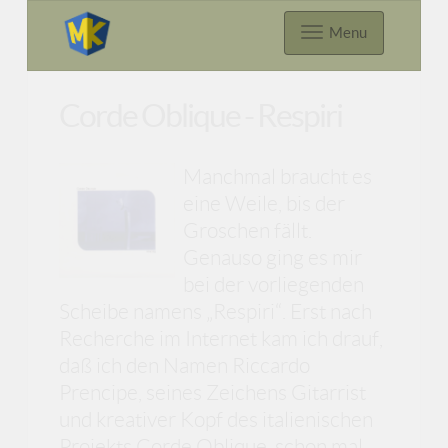
Menu
Corde Oblique - Respiri
Manchmal braucht es
eine Weile, bis der
Groschen fällt.
Genauso ging es mir
bei der vorliegenden
Scheibe namens „Respiri“. Erst nach
Recherche im Internet kam ich drauf,
daß ich den Namen Riccardo
Prencipe, seines Zeichens Gitarrist
und kreativer Kopf des italienischen
Projekts Corde Oblique, schon mal