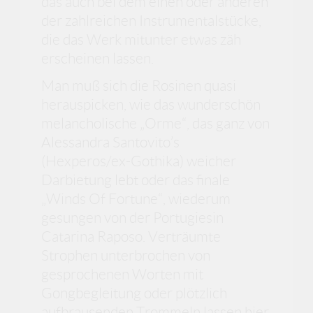
das auch bei dem einen oder anderen
der zahlreichen Instrumentalstücke,
die das Werk mitunter etwas zäh
erscheinen lassen.
Man muß sich die Rosinen quasi
herauspicken, wie das wunderschön
melancholische „Orme“, das ganz von
Alessandra Santovito’s
(Hexperos/ex-Gothika) weicher
Darbietung lebt oder das finale
„Winds Of Fortune“, wiederum
gesungen von der Portugiesin
Catarina Raposo. Verträumte
Strophen unterbrochen von
gesprochenen Worten mit
Gongbegleitung oder plötzlich
aufbrausenden Trommeln lassen hier