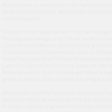
Blast Furnace zu einem Album, das man nicht einf
fordert Aufmerksamkeit, belohnt dafür aber mit ei
Vielschichtigkeit.
Natürlich ist nicht alles perfekt. Einer der wenig
Meinung nach weniger in der Musik, sondern vie
Cover-Artwork fällt eher schlicht und karg aus. 
ein künstlerisches Statement sein, doch im Vergle
Shock Front wirkt Blast Furnace fast ein wenig id
Label Ant-Zen hier schlicht keine zündende Idee 
Reduktion setzen. Doch am Ende gilt: Musik schlä
gibt es an diesem Album wirklich nur wenig auszus
Alles in allem ist Blast Furnace für mich ein wicht
des Noise-Industrial, weil es die rohe Energie de
Präzision und einer ungewohnten Vielfalt verbinde