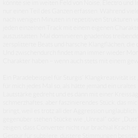
könnte sie im weiten Feld von Noise, Electro und I
nur einen Teil des Ganzen erfassen. Während viel
nach wenigen Minuten in repetitiven Strukturen ver
jeden einzelnen Track mit einem eigenen Charakt
auszustatten. Mal dominieren gnadenlos treibend
zersplitterte Beats und harsche Klangflächen, die 
Und zwischendurch findet man immer wieder Mome
Charakter haben – wenn auch stets mit einem gew
Ein Paradebeispiel für Sturgis’ Klangkreativität ist
für mich jedes Mal so, als hätte jemand ein ural
Lautstärke gedreht und es dann mit einer Kreissäge
schmerzhaftes, aber faszinierendes Stück, das m
bringt, weil es trotz all der Aggression unglaublich
gegenüber stehen Stücke wie „Unreal“ oder „Dust“, 
zeigen, dass Converter nicht nur brachial Krach e
Gespür für subtilere, düstere Stimmungen besitzt