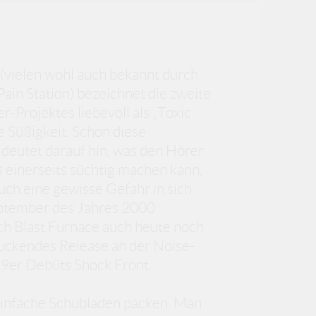
t (vielen wohl auch bekannt durch
ain Station) bezeichnet die zweite
-Projektes liebevoll als „Toxic
e Süßigkeit. Schon diese
deutet darauf hin, was den Hörer
s einerseits süchtig machen kann,
uch eine gewisse Gefahr in sich
September des Jahres 2000
ich Blast Furnace auch heute noch
ruckendes Release an der Noise-
99er Debüts Shock Front.
 einfache Schubladen packen. Man