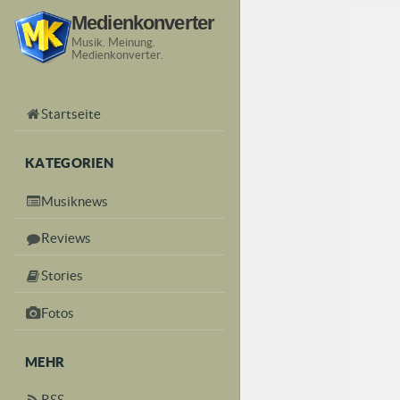
Medienkonverter
Musik. Meinung.
Medienkonverter.
Startseite
KATEGORIEN
Musiknews
Reviews
Stories
Fotos
MEHR
RSS