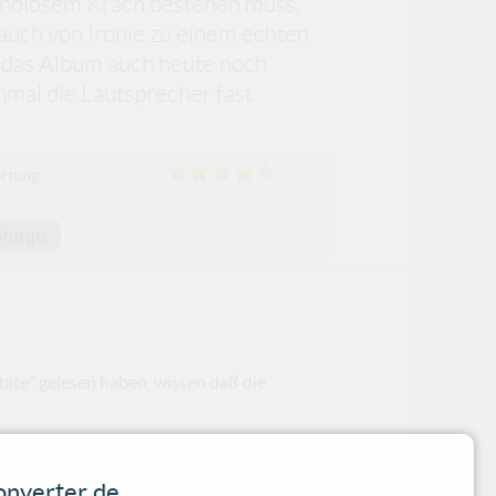
s endlosem Krach bestehen muss,
auch von Ironie zu einem echten
h das Album auch heute noch
mal die Lautsprecher fast
rtung:
Sturgis
 State" gelesen haben, wissen daß die
nverter.de