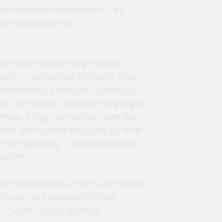
ach nebenbei hören kann – es
ner erstaunlichen
en Schwachpunkte liegt meiner
lmehr im optischen Rahmen: Das
Minimalismus kann zwar durchaus
ich zum visuell starken Vorgänger
eenlos. Möglicherweise hatte das
mehr oder wollte bewusst auf eine
gt Verpackung – und musikalisch
etzen.
iger Meilenstein in der Geschichte
s Genres mit handwerklicher
t. Scott Sturgis beweist