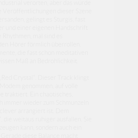
ndustrial verorten, aber das würde
e Veröffentlichungen dieser Szene
sanden, gelingt es Sturgis, fast
er und einer eigenen Handschrift
e Rhythmen, mal sind es
den Hörer förmlich überrollen.
nte, die fast schon meditativen
issen Maß an Bedrohlichkeit.
 „Red Crystal“. Dieser Track klingt
tes Modem genommen, auf volle
 traktiert. Ein chaotisches,
ich immer wieder zum Schmunzeln
 clever arrangiert ist. Dem
die weitaus ruhiger ausfallen. Sie
rzeugen kann, sondern auch ein
. Gerade diese Balance macht