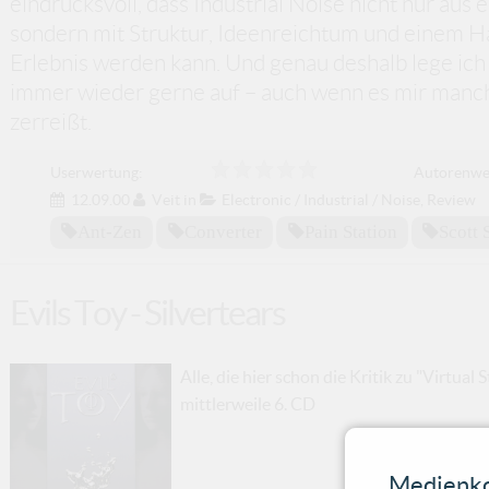
eindrucksvoll, dass Industrial Noise nicht nur au
sondern mit Struktur, Ideenreichtum und einem H
Erlebnis werden kann. Und genau deshalb lege ic
immer wieder gerne auf – auch wenn es mir manch
zerreißt.
Userwertung:
Autorenwe
12.09.00
Veit
in
Electronic / Industrial / Noise
,
Review
Ant-Zen
Converter
Pain Station
Scott 
Evils Toy - Silvertears
Alle, die hier schon die Kritik zu "Virtual
mittlerweile 6. CD
Medienko