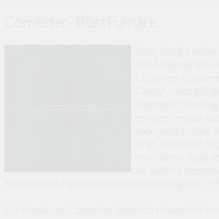
Converter - Blast Furnace
Scott Sturgis selbs
sein Nebenprojekt P
CD seines Converter
Candy“ – also giftig
Eigenbeschreibung 
erwartet: etwas, da
andererseits aber a
birgt. Bereits im 
erschienen, zeigt s
als äußerst beeind
Front und als logische Weiterentwicklung des 19
Die Musik von Converter lässt sich schwerlich in