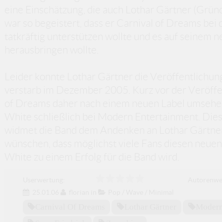
eine Einschätzung, die auch Lothar Gärtner (Gründ
war so begeistert, dass er Carnival of Dreams bei
tatkräftig unterstützen wollte und es auf seinem
herausbringen wollte.
Leider konnte Lothar Gärtner die Veröffentlichun
verstarb im Dezember 2005. Kurz vor der Veröffe
of Dreams daher nach einem neuen Label umsehen
White schließlich bei Modern Entertainment. Di
widmet die Band dem Andenken an Lothar Gärtner.
wünschen, dass möglichst viele Fans diesen neu
White zu einem Erfolg für die Band wird.
Userwertung:
Autorenwe
25.01.06
florian
in
Pop / Wave / Minimal
Carnival Of Dreams
Lothar Gärtner
Modern