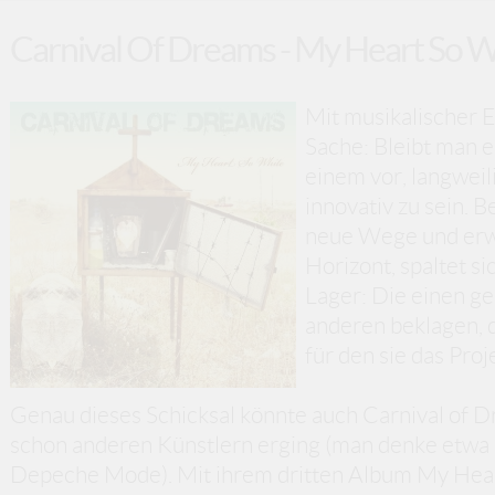
Carnival Of Dreams - My Heart So 
Mit musikalischer E
Sache: Bleibt man e
einem vor, langweil
innovativ zu sein. 
neue Wege und erwe
Horizont, spaltet s
Lager: Die einen g
anderen beklagen, d
für den sie das Proj
Genau dieses Schicksal könnte auch Carnival of Dr
schon anderen Künstlern erging (man denke etwa
Depeche Mode). Mit ihrem dritten Album My Hear