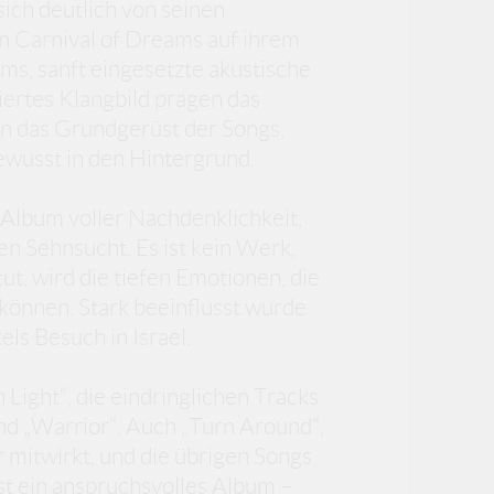
ich deutlich von seinen
n Carnival of Dreams auf ihrem
ms, sanft eingesetzte akustische
iertes Klangbild prägen das
in das Grundgerüst der Songs,
ewusst in den Hintergrund.
Album voller Nachdenklichkeit,
en Sehnsucht. Es ist kein Werk,
t, wird die tiefen Emotionen, die
 können. Stark beeinflusst wurde
s Besuch in Israel.
Light“, die eindringlichen Tracks
und „Warrior“. Auch „Turn Around“,
 mitwirkt, und die übrigen Songs
st ein anspruchsvolles Album –