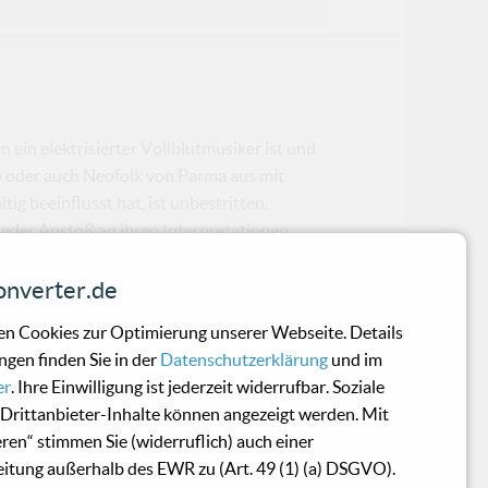
 ein elektrisierter Vollblutmusiker ist und
 oder auch Neofolk von Parma aus mit
ig beeinflusst hat, ist unbestritten.
ieder Anstoß an ihren Interpretationen
ermeintlichen Tendenzen von Kirlian Camera
dieses Hauptprojekt Bergaminis mit dem
nverter.de
mus und Antisemitismus diffamiert.
n Cookies zur Optimierung unserer Webseite. Details
ngen finden Sie in der
Datenschutzerklärung
und im
er
. Ihre Einwilligung ist jederzeit widerrufbar. Soziale
Drittanbieter-Inhalte können angezeigt werden. Mit
eren“ stimmen Sie (widerruflich) auch einer
 wie so oft, Geruechte ueber einen
itung außerhalb des EWR zu (Art. 49 (1) (a) DSGVO).