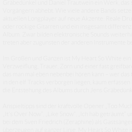
Gräbedünkel und Daniel Trautwein ein Werk, das s
Vorgängern abhebt. Wie viele andere Bands setze
aktuellen Longplayer auf neue Akzente: Reale Dru
oder rockige Gitarren und ein insgesamt differenz
Album. Zwar bilden elektronische Sounds weiterh
treten aber zugunsten der anderen Instrumente b
Im Großen und Ganzen ist My Heart So White ein 
Verzweiflung, Trauer, Zorn und einer fast greifbar
das man mal eben nebenbei hören kann – wer das tu
in den elf Tracks verborgen liegen, kaum erfassen
die Entstehung des Albums durch Jens Gräbedünkel
Anspieltipps sind der kraftvolle Opener „Too Much 
„It's Over Now“, „Like Snow“, „Ich hab geträumt“ 
bei dem Sven Friedrich (Zeraphine) als Gastsänger
überzeugen auf ganzer Linie. My Heart So White i