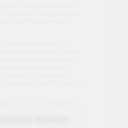
er von StrangeWays) teilte. Er
 der Veröffentlichung des Albums
 neuen Label Phantasmagoria
g nicht mehr miterleben – er
ntlichung mussten sich Carnival
, und so erschien My Heart So
eses außergewöhnliche Werk
 Carnival of Dreams ist zu
en Weg mitgehen und My Heart So
rtung:
 Entertainment
Strangeways