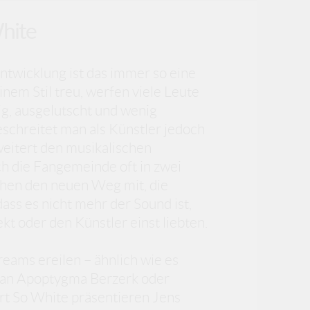
White
ntwicklung ist das immer so eine
inem Stil treu, werfen viele Leute
ig, ausgelutscht und wenig
Beschreitet man als Künstler jedoch
itert den musikalischen
ich die Fangemeinde oft in zwei
ehen den neuen Weg mit, die
ass es nicht mehr der Sound ist,
ekt oder den Künstler einst liebten.
eams ereilen – ähnlich wie es
 an Apoptygma Berzerk oder
t So White präsentieren Jens