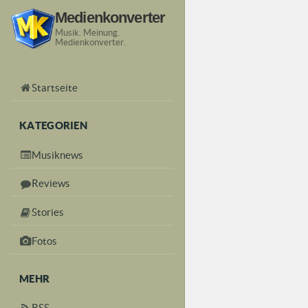
Medienkonverter
Musik. Meinung.
Medienkonverter.
Startseite
KATEGORIEN
Musiknews
Reviews
Stories
Fotos
MEHR
RSS