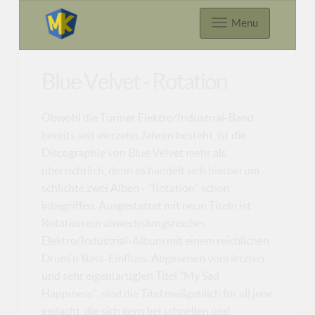
Menu
Blue Velvet - Rotation
Obwohl die Turiner Elektro/Industrial-Band
bereits seit vierzehn Jahren besteht, ist die
Discographie von Blue Velvet mehr als
übersichtlich, denn es handelt sich hierbei um
schlichte zwei Alben - "Rotation" schon
inbegriffen. Ausgestattet mit neun Titeln ist
Rotation ein abwechslungsreiches
Elektro/Industrial-Album mit einem reichlichen
Drum'n'Bass-Einfluss. Abgesehen vom letzten
und sehr eigen(artig)en Titel "My Sad
Happiness", sind die Titel maßgeblich für all jene
gedacht, die sich gern bei schnellen und