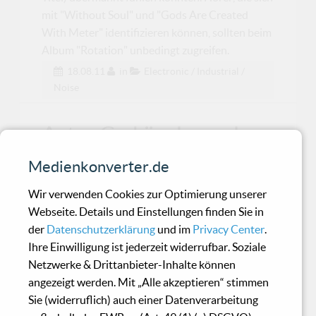
mit "Without Soul" und "Gods Are Created
With Meter" identifizieren können, sollten beim
Album "Rotation" unbedingt zugreifen.
18.08.11
in
Electronic / Industrial /
Noise
Anton Corbijn - Inwards
and Onwards
Medienkonverter.de
Wir verwenden Cookies zur Optimierung unserer
Schwarz-Weiss mit Aussage: Corbijn!
Webseite. Details und Einstellungen finden Sie in
der
Datenschutzerklärung
und im
Privacy Center
.
Ihre Einwilligung ist jederzeit widerrufbar. Soziale
Erdem Helvacioğlu -
Netzwerke & Drittanbieter-Inhalte können
Resonating Universes
angezeigt werden. Mit „Alle akzeptieren“ stimmen
Sie (widerruflich) auch einer Datenverarbeitung