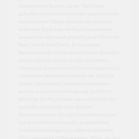
rhythmischen Sounds auf der Tanzfläche
aufhalten. Ihnen werden frische, experimentelle
und treibende Klänge geboten, die einerseits
einen sehr Band-eigenen Sound ausmachen,
andererseits aber auch geringfügig an Nine Inch
Nails, Velvet Acid Christ, Einsturzende
Neubauten oder Xotox denken lassen. Rotation
wirkt insgesamt wie ein großes geordnetes
Chaos und überrascht mit Vielschichtigkeit und
zahlreichen Wechseln innerhalb der Titel. Die
Gefahr, dass hierbei Langweile aufkommen
könnte, erscheint ziemlich gering. Größer ist
allerdings die Möglichkeit, dass sich Hörer mit
speziellen Interessen (zum Beispiel
Melodieverliebte) hier nicht wiederfinden und
von den teilweise strapaziös ausgedehnten
Industrialeinschlägen (vor allem am Ende der
Titel) übermannt fühlen könnten. Hörer, die sich