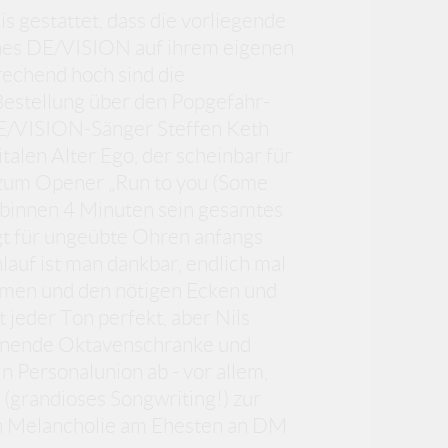
s gestattet, dass die vorliegende
ches DE/VISION auf ihrem eigenen
rechend hoch sind die
 Bestellung über den Popgefahr-
E/VISION-Sänger Steffen Keth
talen Alter Ego, der scheinbar für
o zum Opener „Run to you (Some
gt, binnen 4 Minuten sein gesamtes
gt für ungeübte Ohren anfangs
auf ist man dankbar, endlich mal
men und den nötigen Ecken und
t jeder Ton perfekt, aber Nils
einende Oktavenschranke und
n Personalunion ab - vor allem,
(grandioses Songwriting!) zur
len Melancholie am Ehesten an DM