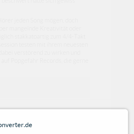
 beschwert hätte sich gewiss
 Hörer jeden Song mögen, doch
über mangelnde Kreativität oder
glich stakkatoartig zum 4/4-Takt
ession testen mit ihrem neuesten
abei verstörend zu wirken und
 auf Popgefahr Records, die gerne
nverter.de