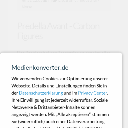
31.12.03
in
Electronic / Industrial /
Noise
Predella Avant - Carbon
Figures
Das Problem bei der Beschreibung der aktuellen
Veröffentlichung „carbon figures“ des Dark
Medienkonverter.de
Ambient Pr
Wir verwenden Cookies zur Optimierung unserer
Webseite. Details und Einstellungen finden Sie in
Combichrist - Kiss The
der
Datenschutzerklärung
und im
Privacy Center
.
Blade
Ihre Einwilligung ist jederzeit widerrufbar. Soziale
Netzwerke & Drittanbieter-Inhalte können
angezeigt werden. Mit „Alle akzeptieren“ stimmen
Was Andy LaPlegua da als Debüt von seinem
Sie (widerruflich) auch einer Datenverarbeitung
Elektro-Industrial-Projekt mit „Joy of Gunz“