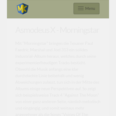
Menu
Asmodeus X - Morningstar
Mit “Morningstar” bringen die Texaner Paul
Faedric, Marshal und Joel 313 ein solides
Industrial-Album heraus, welches durch seine
experimentierfreudigen Tracks besticht.
Obwohl die Musik anfangs eine klar
durchdachte Linie beibehält und wenig
Abweichungen zulässt, tun sich in der Mitte des
Albums einige neue Perspektiven auf. So zeigt
sich beispielsweise Track 4 “Against The Moon”
von einer ganz anderen Seite, nämlich melodisch
und eingängig, und somit weitaus mehr
angenehmer als die Songs “Voices Of The