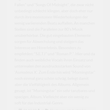
Fallen” und “Songs Of Midnight”, die zwar nicht
unbedingt schlecht klingen, aber doch eher nur
durch ihre monotonen Wiederholungen der
wenig variierenden Beats auffallen. An manchen
Stellen sind die Parallelen zur 80's Musik
unüberhörbar. Die gut eingebauten Elemente
sorgen für Abwechslung und steigern das
Interesse am Hörerlebnis. Besonders zu
empfehlen: “S.E.T.I” und “Roman P.”. Hier und da
finden auch weibliche Vocals ihren Einsatz und
untermalen den ausdrucksstarken Sound von
‘Asmodeus X’. Zum Ende hin wird “Morningstar”
noch einmal ganz schön schräg, belegt damit
aber die Vielfältigkeit des Albums. Allgemein
gesagt, ist “Morningstar” ein sehr tanzbares und
spaciges, Album. Vielleicht aber ein wenig zu
soft für das Industrial-Genre.