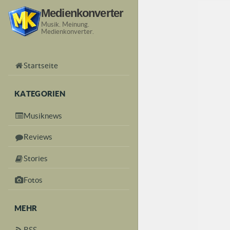
Medienkonverter
Musik. Meinung.
Medienkonverter.
Startseite
KATEGORIEN
Musiknews
Reviews
Stories
Fotos
MEHR
RSS