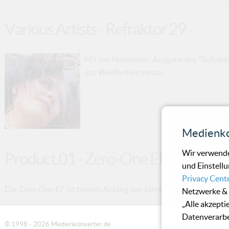
Various Artists - Refraktor 29
Mit der November-Ausgabe des "Refrakto
aus Weißenfels heraus
Medienko
Wir verwende
Product.01 - Zero-One EP
und Einstellu
Privacy Cent
Die Zero-One EP ist bereits Anfang des Jahres erschienen, allerdi
Netzwerke & 
„Alle akzepti
Datenverarbe
© 1998 - 2026 Medienkonverter.de