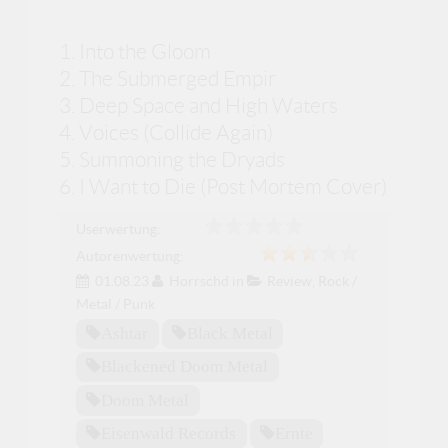
1. Into the Gloom
2. The Submerged Empir
3. Deep Space and High Waters
4. Voices (Collide Again)
5. Summoning the Dryads
6. I Want to Die (Post Mortem Cover)
Userwertung:
Autorenwertung:
01.08.23
Horrschd
in
Review
,
Rock /
Metal / Punk
Ashtar
Black Metal
Blackened Doom Metal
Doom Metal
Eisenwald Records
Ernte