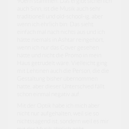
90ern stammen. Das ergibt sicherlich
auch Sinn, ist die Musik auch sehr
traditionell und old-school-ig, aber
wenn ich ehrlich bin: Das sieht
einfach mal nach nichts aus und ich
hätte niemals in Ashtar reingehört,
wenn ich nur das Cover gesehen
hätte und nicht die Promo in mein
Haus getrudelt wäre. Vielleicht ging
mit Lehtinen auch die Person, die die
Gestaltung bisher übernommen
hatte, aber dieser Unterschied fällt
schon einmal negativ auf.
Mit der Optik habe ich mich aber
nicht nur aufgehalten, weil sie so
nichtssagend ist, sondern weil es mir
mit der Musik ähnlich geht.