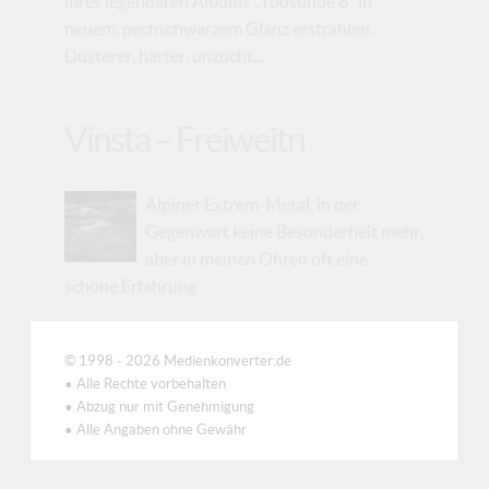
ihres legendären Albums „Todsünde 8“ in
neuem, pechschwarzem Glanz erstrahlen.
Düsterer, härter, unzücht...
Vinsta – Freiweitn
Alpiner Extrem-Metal, in der
Gegenwart keine Besonderheit mehr,
aber in meinen Ohren oft eine
schöne Erfahrung
© 1998 - 2026 Medienkonverter.de
• Alle Rechte vorbehalten
• Abzug nur mit Genehmigung
• Alle Angaben ohne Gewähr