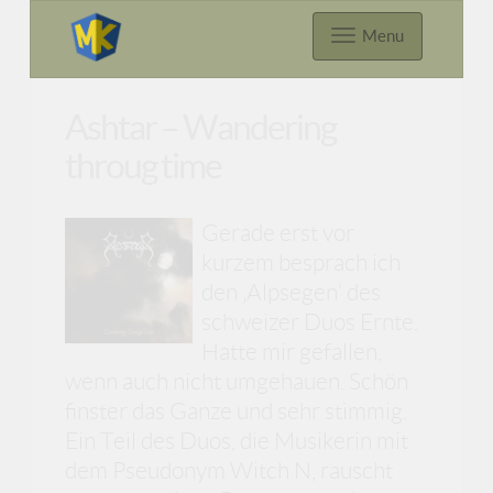
Menu
Ashtar – Wandering
throug time
Gerade erst vor
kurzem besprach ich
den ‚Alpsegen‘ des
schweizer Duos Ernte.
Hatte mir gefallen,
wenn auch nicht umgehauen. Schön
finster das Ganze und sehr stimmig.
Ein Teil des Duos, die Musikerin mit
dem Pseudonym Witch N, rauscht