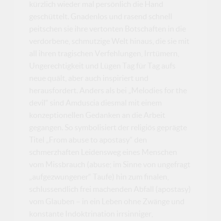
kürzlich wieder mal persönlich die Hand
geschüttelt. Gnadenlos und rasend schnell
peitschen sie ihre vertonten Botschaften in die
verdorbene, schmutzige Welt hinaus, die sie mit
all ihren tragischen Verfehlungen, Irrtümern,
Ungerechtigkeit und Lügen Tag für Tag aufs
neue quält, aber auch inspiriert und
herausfordert. Anders als bei „Melodies for the
devil“ sind Amduscia diesmal mit einem
konzeptionellen Gedanken an die Arbeit
gegangen. So symbolisiert der religiös geprägte
Titel „From abuse to apostasy“ den
schmerzhaften Leidensweg eines Menschen
vom Missbrauch (abuse; im Sinne von ungefragt
„aufgezwungener“ Taufe) hin zum finalen,
schlussendlich frei machenden Abfall (apostasy)
vom Glauben – in ein Leben ohne Zwänge und
konstante Indoktrination irrsinniger,