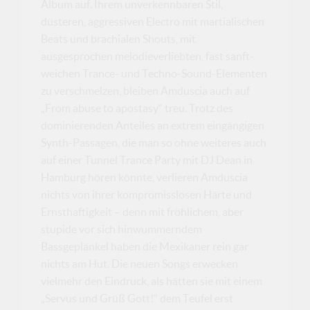
Album auf. Ihrem unverkennbaren Stil,
düsteren, aggressiven Electro mit martialischen
Beats und brachialen Shouts, mit
ausgesprochen melodieverliebten, fast sanft-
weichen Trance- und Techno-Sound-Elementen
zu verschmelzen, bleiben Amduscia auch auf
„From abuse to apostasy“ treu. Trotz des
dominierenden Anteiles an extrem eingängigen
Synth-Passagen, die man so ohne weiteres auch
auf einer Tunnel Trance Party mit DJ Dean in
Hamburg hören könnte, verlieren Amduscia
nichts von ihrer kompromisslosen Härte und
Ernsthaftigkeit – denn mit fröhlichem, aber
stupide vor sich hinwummerndem
Bassgeplänkel haben die Mexikaner rein gar
nichts am Hut. Die neuen Songs erwecken
vielmehr den Eindruck, als hätten sie mit einem
„Servus und Grüß Gott!“ dem Teufel erst