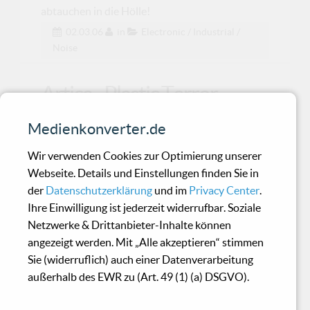
abtauchen in die Hölle!
02.03.06
in
Electronic / Industrial /
Noise
Artica - Plastic Terror
Medienkonverter.de
Alberto Casti (Vox), Gabriele Serafini (lead
guitar), Michele Mariella (bass), Stefano Marcon
Wir verwenden Cookies zur Optimierung unserer
(drums
Webseite. Details und Einstellungen finden Sie in
der
Datenschutzerklärung
und im
Privacy Center
.
Ihre Einwilligung ist jederzeit widerrufbar. Soziale
Grinderman - Grinderman
Netzwerke & Drittanbieter-Inhalte können
angezeigt werden. Mit „Alle akzeptieren“ stimmen
Sie (widerruflich) auch einer Datenverarbeitung
Als Nick Cave Ende letzten Jahres solo auf Tour
außerhalb des EWR zu (Art. 49 (1) (a) DSGVO).
war, wusste niemand so recht, was ihn auf dem
Konzer