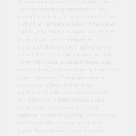
„Impulso Biomecànico“ veröffentlicht, sondern
auch neue Aufnahmegeräte mit dem ersten
verdienten Geld gekauft und kontinuierlich und
akribisch an der Weiterentwicklung des eigenen
Sounds gefeilt. Schließlich wollte man sich nicht
länger mit den überaus erfolgreichen
Landsleuten Hocico in einen Topf werfen und
verkochen lassen. Darüber hinaus arbeiteten
Sänger Polo und seine beiden Kollegen Edgar
und Raul fleißig an ihrem Bekanntheitsgrad und
Image, indem sie auf Tour gingen und ihre
aggressiven, kritischen Songs einem
begeisterten Publikum live präsentierten. Im
Juni letzten Jahres griffen Amduscia dann
wieder zur Feder bzw. in die Tasten und
begannen mit dem Songwriting. Von November
bis Februar 2006 schlossen sie sich in ihr
eigenes Studio ein und nahmen das zweite