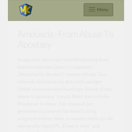
Menu
Amduscia - From Abuse To
Apostasy
Knapp drei Jahre nach Veröffentlichung ihres
beeindruckenden Debüt-Longplayers
„Melodies for the devil“ meldet sich das Trio
infernale Amduscia mit dem nicht weniger
Unheil verkündenden Nachfolge-Album „From
abuse to apostasy“ zurück. Nicht dass sich die
Mexikaner in dieser Zeit etwa auf den
geernteten Lorbeeren für ihren Erstling
ausgeruht hätten. Nein, es wurden nicht nur die
zwei großartigen EPs „Dead or alive“ und