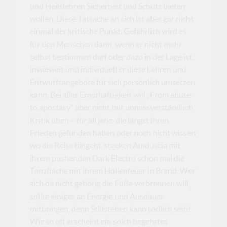
und Heilslehren Sicherheit und Schutz bieten
wollen. Diese Tatsache an sich ist aber gar nicht
einmal der kritische Punkt. Gefährlich wird es
für den Menschen dann, wenn er nicht mehr
selbst bestimmen darf oder dazu in der Lage ist,
inwieweit und individuell er diese Lehren und
Entwurfsangebote für sich persönlich umsetzen
kann. Bei aller Ernsthaftigkeit will „From abuse
to apostasy“ aber nicht nur unmissverständlich
Kritik üben – für all jene, die längst ihren
Frieden gefunden haben oder noch nicht wissen
wo die Reise hingeht, stecken Amduscia mit
ihrem pushenden Dark Electro schon mal die
Tanzfläche mit ihrem Höllenfeuer in Brand. Wer
sich da nicht gehörig die Füße verbrennen will,
sollte einiges an Energie und Ausdauer
mitbringen, denn Stillstehen kann tödlich sein!
Wie so oft erscheint ein solch begehrtes