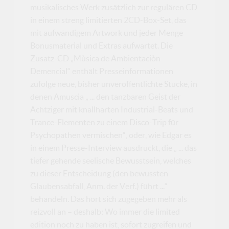
musikalisches Werk zusätzlich zur regulären CD
in einem streng limitierten 2CD-Box-Set, das
mit aufwändigem Artwork und jeder Menge
Bonusmaterial und Extras aufwartet. Die
Zusatz-CD „Mùsica de Ambientaciòn
Demencial“ enthält Presseinformationen
zufolge neue, bisher unveröffentlichte Stücke, in
denen Amuscia „ ... den tanzbaren Geist der
Achtziger mit knallharten Industrial-Beats und
Trance-Elementen zu einem Disco-Trip für
Psychopathen vermischen“, oder, wie Edgar es
in einem Presse-Interview ausdrückt, die „ ... das
tiefer gehende seelische Bewusstsein, welches
zu dieser Entscheidung (den bewussten
Glaubensabfall, Anm. der Verf.) führt ...“
behandeln. Das hört sich zugegeben mehr als
reizvoll an – deshalb: Wo immer die limited
edition noch zu haben ist, sofort zugreifen und