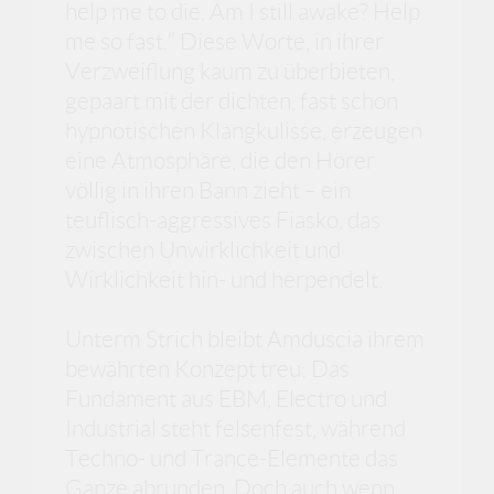
help me to die. Am I still awake? Help
me so fast.“ Diese Worte, in ihrer
Verzweiflung kaum zu überbieten,
gepaart mit der dichten, fast schon
hypnotischen Klangkulisse, erzeugen
eine Atmosphäre, die den Hörer
völlig in ihren Bann zieht – ein
teuflisch-aggressives Fiasko, das
zwischen Unwirklichkeit und
Wirklichkeit hin- und herpendelt.
Unterm Strich bleibt Amduscia ihrem
bewährten Konzept treu: Das
Fundament aus EBM, Electro und
Industrial steht felsenfest, während
Techno- und Trance-Elemente das
Ganze abrunden. Doch auch wenn