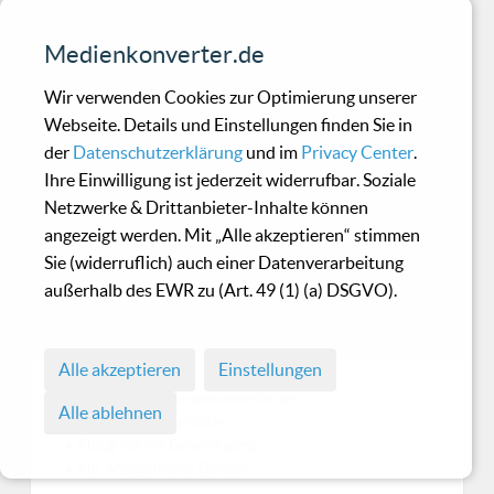
Medienkonverter.de
Anscheinend hat es sich Matthias Spittler zur
Aufgabe gemacht, unfassbare Lässigkeit
Wir verwenden Cookies zur Optimierung unserer
gekonnt in Note
Webseite. Details und Einstellungen finden Sie in
der
Datenschutzerklärung
und im
Privacy Center
.
Ihre Einwilligung ist jederzeit widerrufbar. Soziale
Mlada Fronta - Dioxydes
Netzwerke & Drittanbieter-Inhalte können
angezeigt werden. Mit „Alle akzeptieren“ stimmen
Sie (widerruflich) auch einer Datenverarbeitung
Laut Rémy Pelleschi, dem Kopf hinter Mlada
außerhalb des EWR zu (Art. 49 (1) (a) DSGVO).
Fronta, ist ihm mit der DVD "Dioxydes" sein
persönliches
Alle akzeptieren
Einstellungen
© 1998 - 2026 Medienkonverter.de
Alle ablehnen
• Alle Rechte vorbehalten
• Abzug nur mit Genehmigung
• Alle Angaben ohne Gewähr