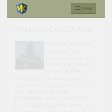
Menu
Amduscia - Dead Or Alive
Fast zwei Jahre sind
vergangen, seit
Amduscia mit ihrem
Debütalbum Melodies
for the Devil die
Elektrogemeinde in ihren Bann
zogen. Eine lange Zeit, in der sich viel
verändert hat – doch die
Erwartungen an ein neues Werk
bleiben hoch, besonders wenn der
Erstling so einschlägt wie damals. Im