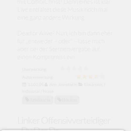
mit CombiChrist! Denn eines ist klar:
Live entfaltet diese Musik noch mal
eine ganz andere Wirkung.
Dead or Alive? Nun, ich bin dann eher
für „entweder – oder“ – lasse mich
aber bei der Sternenvergabe auf
einen Kompromiss ein.
Userwertung:
Autorenwertung:
13.02.05
Ann Jeanette
in
Electronic /
Industrial / Noise
Amduscia
Hocico
Linker Offensivverteidiger
- Du Der Da