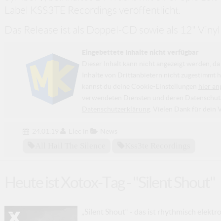
Label KSS3TE Recordings veröffentlicht.
Das Release ist als Doppel-CD sowie als 12" Vinyl 
Eingebettete Inhalte nicht verfügbar
Dieser Inhalt kann nicht angezeigt werden, 
Inhalte von Drittanbietern nicht zugestimmt h
kannst du deine Cookie-Einstellungen
hier an
verwendeten Diensten und deren Datenschutzp
Datenschutzerklärung
. Vielen Dank für dein 
24.01.19
Elec
in
News
All Hail The Silence
Kss3te Recordings
Heute ist Xotox-Tag - "Silent Shout"
„Silent Shout“ - das ist rhythmisch elekt