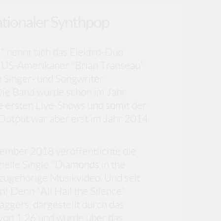
rnationaler Synthpop
e" nennt sich das Elektro-Duo
 US-Amerikaner "Brian Transeau"
 Singer- und Songwriter
 Die Band wurde schon im Jahr
e ersten Live-Shows und somit der
 Output war aber erst im Jahr 2014
tember 2018 veröffentlichte die
zielle Single "Diamonds in the
zugehörige Musikvideo. Und seit
! Denn "All Hail the Silence"
ggers, dargestellt durch das
t von 1:26 und wurde über das