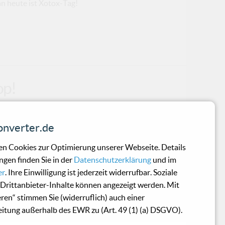
n heute ist Xotox-Tag!
op!
s, wir auch nicht! "Futurecop!" jedenfalls
nverter.de
musik sowie elektronischer Musik,
 Carrol". In Manchester aufgewachsen,
n Cookies zur Optimierung unserer Webseite. Details
enschaft für Synth-Pop und den Sound der
ngen finden Sie in der
Datenschutzerklärung
und im
r Mitte der Nullerjahre aus Liebe zur
er
. Ihre Einwilligung ist jederzeit widerrufbar. Soziale
 der 80er Jahre sein Projekt: Futurecop!
Drittanbieter-Inhalte können angezeigt werden. Mit
ter Carrol an der Universität kennen und
eren“ stimmen Sie (widerruflich) auch einer
itung außerhalb des EWR zu (Art. 49 (1) (a) DSGVO).