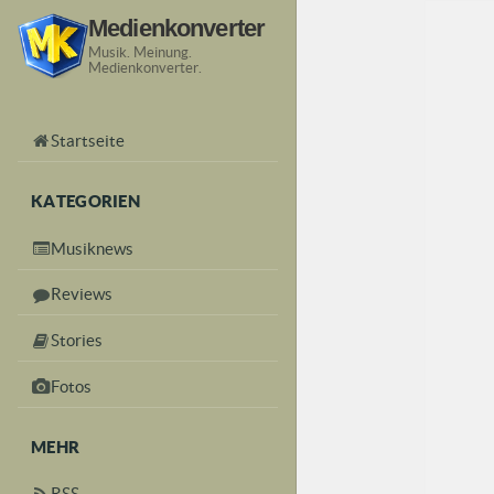
Medienkonverter
Musik. Meinung.
Medienkonverter.
Startseite
KATEGORIEN
Musiknews
Reviews
Stories
Fotos
MEHR
RSS