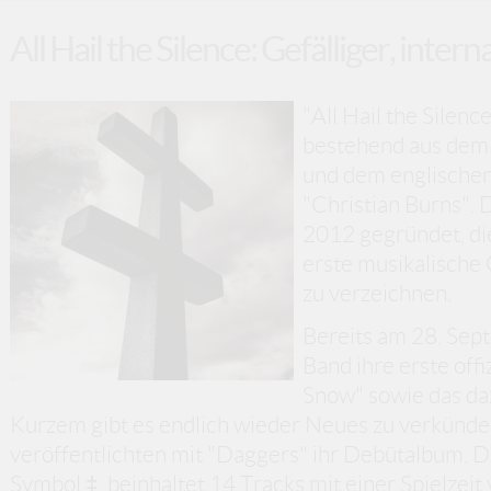
All Hail the Silence: Gefälliger, inte
"All Hail the Silenc
bestehend aus dem
und dem englischen
"Christian Burns".
2012 gegründet, di
erste musikalische
zu verzeichnen.
Bereits am 28. Sep
Band ihre erste offi
Snow" sowie das da
Kurzem gibt es endlich wieder Neues zu verkünden
veröffentlichten mit "Daggers" ihr Debütalbum. Da
Symbol ‡, beinhaltet 14 Tracks mit einer Spielzei