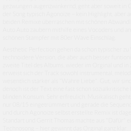
gezwungen augenzwinkernd, geht aber soweit in Or
der Song typisch Agonoize – kein Highlight, aber 
beiden Remixe überraschen mit schönen Abwandl
Auto.Auto zaubern mithilfe eines Vocoders und 
schönen Stampfer mit 80er Wave Einschlag.
Aesthetic Perfection gehen da schon typischer zu
technoidere Version, die aber auch besser funtionie
zweite Titel des Albums, wieder im Orginal und in
erweist sich der Track sowohl instrumental, melodis
wesentlich stärker als "Wahre Liebe". Gut, wir sin
denoch ist der Text eine fast schon sozialkritisch
blinden Konsum. Sehr erfreulich. Musikalisch geht da
nur 08/15 eingetrümmert und gerade die Sequence
und durch Agonoize selbst erstellte Remix ist da
Standart und Gerrit Thomas machte aus "Dafür" e
Technosong – hier gewinnt das Orginal ganz klar.