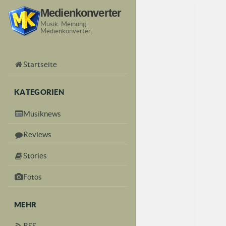
Medienkonverter
Musik. Meinung.
Medienkonverter.
Startseite
KATEGORIEN
Musiknews
Reviews
Stories
Fotos
MEHR
RSS