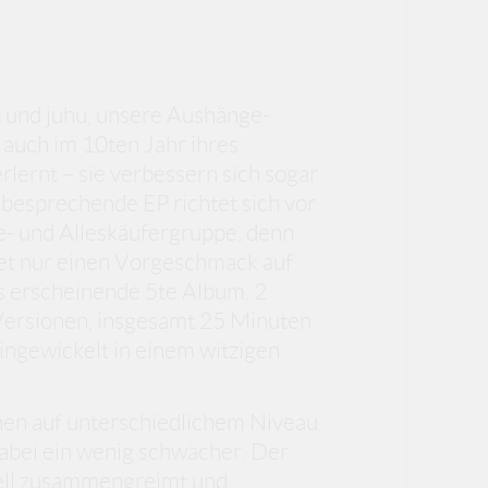
t und juhu, unsere Aushänge-
auch im 10ten Jahr ihres
rlernt – sie verbessern sich sogar
u besprechende EP richtet sich vor
e- und Alleskäufergruppe, denn
et nur einen Vorgeschmack auf
s erscheinende 5te Album. 2
 Versionen, insgesamt 25 Minuten
eingewickelt in einem witzigen
nen auf unterschiedlichem Niveau.
 dabei ein wenig schwächer. Der
nell zusammengreimt und