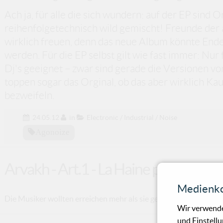
Ach ja, für alle die sich wundern: auf der EP sind
reihenfolgetechnisch wild gemischt! Freunde der
wirklich freuen, denn das neue Album könnte End
werden. Für die EP selbst gilt wie fast immer: Nur 
Dj's geeignet – zwar sind gerade die Versionen v
toppen sogar das Orginal, ob das aber wirklich Ka
bezweifeln.
24.05.12
in
Electronic / Industrial / Noise
Agonoize
Arvakh - Art.1 - La Haine par dessus 
Medienko
Die Musiker wollten erreichen mehr als sie geschafft haben.
Wir verwende
und Einstellu