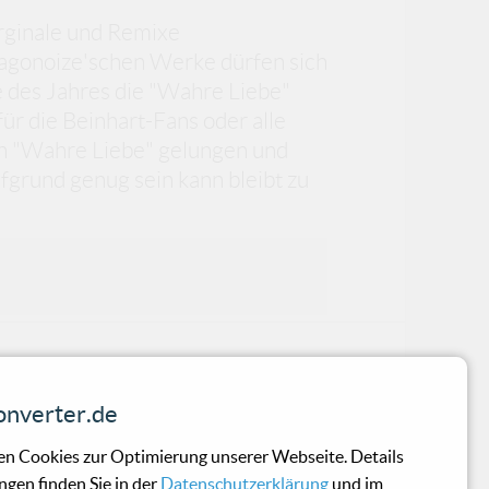
 Orginale und Remixe
 agonoize'schen Werke dürfen sich
e des Jahres die "Wahre Liebe"
für die Beinhart-Fans oder alle
on "Wahre Liebe" gelungen und
ufgrund genug sein kann bleibt zu
tout
nverter.de
n Cookies zur Optimierung unserer Webseite. Details
ngen finden Sie in der
Datenschutzerklärung
und im