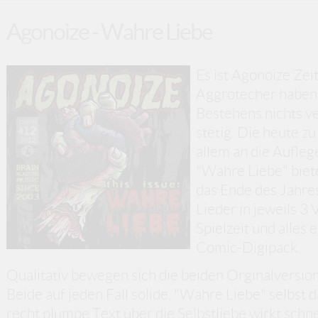
Agonoize - Wahre Liebe
Es ist Agonoize Zei
Aggrotecher haben 
Bestehens nichts ve
stetig. Die heute z
allem an die Aufleg
"Wahre Liebe" biet
das Ende des Jahre
Lieder in jeweils 3
Spielzeit und alles 
Comic-Digipack.
Qualitativ bewegen sich die beiden Orginalversio
Beide auf jeden Fall solide, "Wahre Liebe" selbst
recht plumpe Text über die Selbstliebe wirkt sch