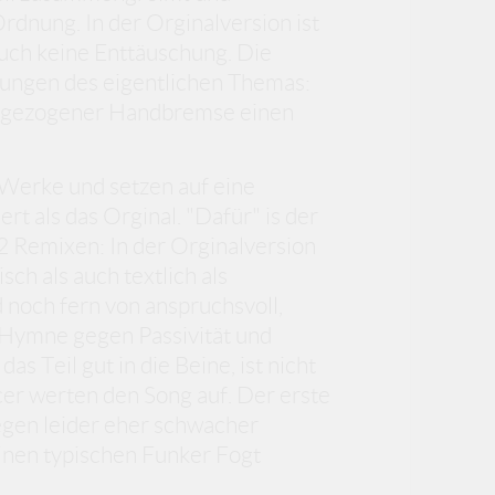
dnung. In der Orginalversion ist
auch keine Enttäuschung. Die
ungen des eigentlichen Themas:
angezogener Handbremse einen
 Werke und setzen auf eine
rt als das Orginal. "Dafür" is der
 2 Remixen: In der Orginalversion
ch als auch textlich als
d noch fern von anspruchsvoll,
e Hymne gegen Passivität und
s Teil gut in die Beine, ist nicht
r werten den Song auf. Der erste
gegen leider eher schwacher
inen typischen Funker Fogt