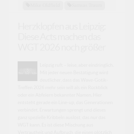
Mike Oldfield
Samsas Traum
Herzklopfen aus Leipzig:
Diese Acts machen das
WGT 2026 noch größer
Leipzig ruft – leise, aber eindringlich.
Mit jeder neuen Bestätigung wird
deutlicher, dass das Wave-Gotik-
Treffen 2026 mehr sein will als ein Rückblick
oder ein Abfeiern bekannter Namen. Hier
entsteht gerade ein Line-up, das Generationen
verbindet, Erwartungen sprengt und dieses
ganz spezielle Kribbeln auslöst, das nur das
WGT kann. Es ist diese Mischung aus
Vertrautheit und Aufbruch, die einen plötzlich