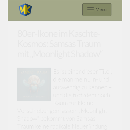
Menu
80er-Ikone im Kaschte-
Kosmos: Samsas Traum
mit „Moonlight Shadow“
Es ist einer dieser Titel,
die man meint, in- und
auswendig zu kennen –
und die trotzdem noch
Raum für kleine
Verschiebungen lassen. „Moonlight
Shadow“ bekommt von Samsas
Traum keine radikale Neuerfindung,