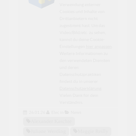
Verwendung externer
Cookies und Inhalte von
Drittanbietern nicht
zugestimmt hast. Um das
Video/Bild/etc. zu sehen,
kannst du deine Cookie-
Einstellungen
hier anpassen
.
Weitere Informationen zu
den verwendeten Diensten
und deren
Datenschutzpraktiken
findest du in unserer
Datenschutzerklärung
.
Vielen Dank für dein
Verständnis.
26.01.26
Elec
in
News
Alexander Kaschte
Juliane Werding
Maggie Reilly