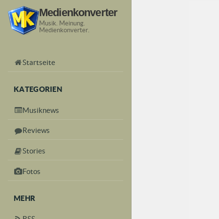
Medienkonverter
Musik. Meinung.
Medienkonverter.
Startseite
KATEGORIEN
Musiknews
Reviews
Stories
Fotos
MEHR
RSS