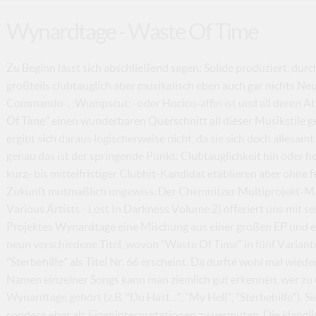
Wynardtage - Waste Of Time
Zu Beginn lässt sich abschließend sagen: Solide produziert, du
großteils clubtauglich aber musikalisch eben auch gar nichts Neu
Commando-, :Wumpscut:- oder Hocico-affin ist und all deren 
Of Time" einen wunderbaren Querschnitt all dieser Musikstile ge
ergibt sich daraus logischerweise nicht, da sie sich doch allesamt
genau das ist der springende Punkt: Clubtauglichkeit hin oder her
kurz- bis mittelfristiger Clubhit-Kandidat etablieren aber ohne 
Zukunft mutmaßlich ungewiss. Der Chemnitzer Multiprojekt-Ma
Various Artists - Lost In Darkness Volume 2) offeriert uns mit
Projektes Wynardtage eine Mischung aus einer großen EP und ein
neun verschiedene Titel, wovon "Waste Of Time" in fünf Varian
"Sterbehilfe" als Titel Nr. 66 erscheint. Da durfte wohl mal wied
Namen einzelner Songs kann man ziemlich gut erkennen, wer zu
Wynardtage gehört (z.B. "Du Hast...", "My Hell", "Sterbehilfe"). 
sondern eher als Eigeninterpretationen zu vermuten. Die klangli