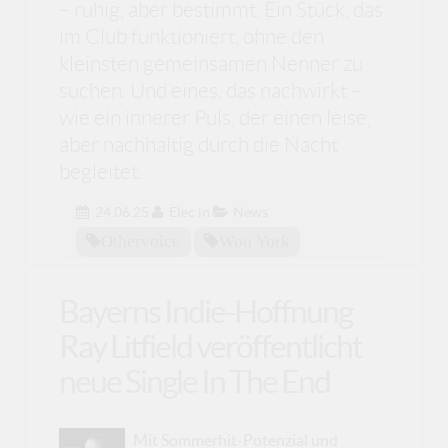
– ruhig, aber bestimmt. Ein Stück, das
im Club funktioniert, ohne den
kleinsten gemeinsamen Nenner zu
suchen. Und eines, das nachwirkt –
wie ein innerer Puls, der einen leise,
aber nachhaltig durch die Nacht
begleitet.
24.06.25
Elec
in
News
Othervoice
Woo York
Bayerns Indie-Hoffnung
Ray Litfield veröffentlicht
neue Single In The End
Mit Sommerhit-Potenzial und