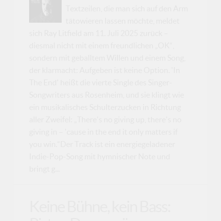
Textzeilen, die man sich auf den Arm
tätowieren lassen möchte, meldet
sich Ray Litfield am 11. Juli 2025 zurück –
diesmal nicht mit einem freundlichen „OK“,
sondern mit geballtem Willen und einem Song,
der klarmacht: Aufgeben ist keine Option. 'In
The End' heißt die vierte Single des Singer-
Songwriters aus Rosenheim, und sie klingt wie
ein musikalisches Schulterzucken in Richtung
aller Zweifel: „There's no giving up, there's no
giving in – 'cause in the end it only matters if
you win.“Der Track ist ein energiegeladener
Indie-Pop-Song mit hymnischer Note und
bringt g...
Keine Bühne, kein Bass: