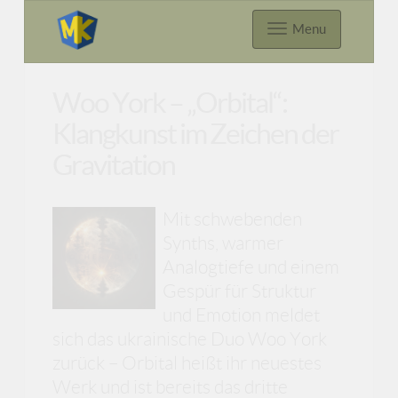
Menu
Woo York – „Orbital“:
Klangkunst im Zeichen der
Gravitation
Mit schwebenden
Synths, warmer
Analogtiefe und einem
Gespür für Struktur
und Emotion meldet
sich das ukrainische Duo Woo York
zurück – Orbital heißt ihr neuestes
Werk und ist bereits das dritte