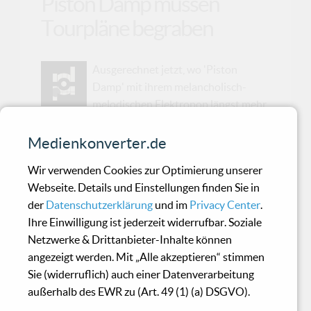
Piston Damp müssen
Tourpläne begraben
Ausgerechnet jetzt, wo 'Piston
Damp' mit ihrem melancholisch-
melodischen Elektropop längst mehr
als nur ein Geheimtipp unter Freunden
nordischer Synthmusik sind, trifft die
Medienkonverter.de
Fangemeinde eine bittere Nachricht wie ein
Wir verwenden Cookies zur Optimierung unserer
Stromschlag: Die norwegische Band aus
Webseite. Details und Einstellungen finden Sie in
Sarpsborg hat heute ihre sämtlichen Live-
der
Datenschutzerklärung
und im
Privacy Center
.
Aktivitäten für den Rest des Jahres abgesagt.
Ihre Einwilligung ist jederzeit widerrufbar. Soziale
Der Grund ist leider ein ernster – eine schwere
Netzwerke & Drittanbieter-Inhalte können
Erkrankung im engsten Familienkreis.In einem
angezeigt werden. Mit „Alle akzeptieren“ stimmen
sehr persönlichen und offenen Statement auf
Sie (widerruflich) auch einer Datenverarbeitung
ihrer Facebook-Seite erklärten Truls und Jonas,
außerhalb des EWR zu (Art. 49 (1) (a) DSGVO).
dass sie „überhaupt keine Pläne mehr“ für 2025