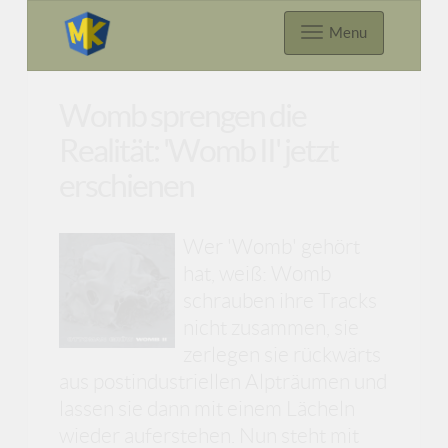
Menu
Womb sprengen die
Realität: 'Womb II' jetzt
erschienen
Wer 'Womb' gehört
hat, weiß: Womb
schrauben ihre Tracks
nicht zusammen, sie
zerlegen sie rückwärts
aus postindustriellen Alpträumen und
lassen sie dann mit einem Lächeln
wieder auferstehen. Nun steht mit