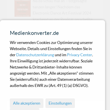
Na da schau mal an – totgesagte
tanzen länger! Nachdem das
Electronic Dance Art Festival 2024
krachend an der Realität zerschellte
wie ein überambitionierter Future-Pop-Act
beim Live-Gesang, ist es 2025 plötzlich wieder
Medienkonverter.de
quicklebendig. Und nicht etwa mit einem
Wir verwenden Cookies zur Optimierung unserer
schüchternen „Wir versuchen’s mal in kleinerem
Webseite. Details und Einstellungen finden Sie in
Rahmen“, sondern mit einem Line-Up, das
der
Datenschutzerklärung
und im
Privacy Center
.
aussieht wie die EBM-Version von „The
Ihre Einwilligung ist jederzeit widerrufbar. Soziale
Avengers“ – nur mit mehr Leder und weniger
Netzwerke & Drittanbieter-Inhalte können
Moral. Am Samstag, den 27. Dezember 2025,
angezeigt werden. Mit „Alle akzeptieren“ stimmen
wird die Neue Stadthalle Langen zum
Sie (widerruflich) auch einer Datenverarbeitung
Epizentrum für Freunde finsterer Frequenzen:
außerhalb des EWR zu (Art. 49 (1) (a) DSGVO).
Auf der Bühne stehen niemand Geringeres als
Suici...
Alle akzeptieren
Einstellungen
© 1998 - 2026 Medienkonverter.de