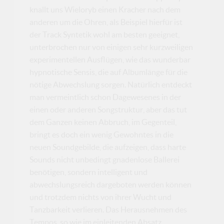
knallt uns Wieloryb einen Kracher nach dem
anderen um die Ohren, als Beispiel hierfür ist
der Track Syntetik wohl am besten geeignet,
unterbrochen nur von einigen sehr kurzweiligen
experimentellen Ausflügen, wie das wunderbar
hypnotische Sensis, die auf Albumlänge für die
nötige Abwechslung sorgen. Natürlich entdeckt
man vermeintlich schon Dagewesenes in der
einen oder anderen Songstruktur, aber das tut
dem Ganzen keinen Abbruch, im Gegenteil,
bringt es doch ein wenig Gewohntes in die
neuen Soundgebilde, die aufzeigen, dass harte
Sounds nicht unbedingt gnadenlose Ballerei
benötigen, sondern intelligent und
abwechslungsreich dargeboten werden können
und trotzdem nichts von ihrer Wucht und
Tanzbarkeit verlieren. Das Herausnehmen des
Tempos, so wie im einleitenden Absatz