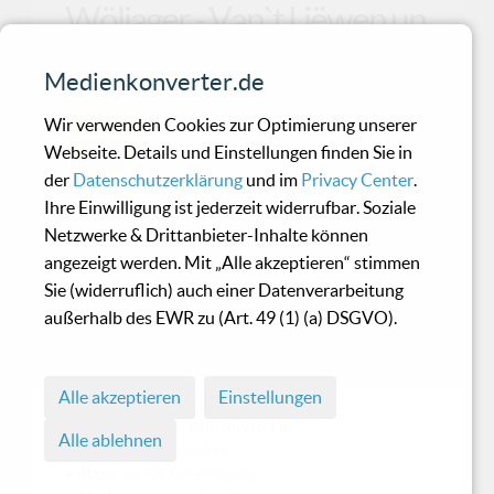
Wöljager - Van`t Liëwen un
Stiäwen
Medienkonverter.de
Als Gesamtwerk eine Bereicherung
Wir verwenden Cookies zur Optimierung unserer
für Freunde düsterer Folkkunst
Webseite. Details und Einstellungen finden Sie in
der
Datenschutzerklärung
und im
Privacy Center
.
Ihre Einwilligung ist jederzeit widerrufbar. Soziale
Netzwerke & Drittanbieter-Inhalte können
John Carpenter - John
angezeigt werden. Mit „Alle akzeptieren“ stimmen
Carpenters Lost Themes II
Sie (widerruflich) auch einer Datenverarbeitung
außerhalb des EWR zu (Art. 49 (1) (a) DSGVO).
12 vertonte Sedativa
Alle akzeptieren
Einstellungen
© 1998 - 2026 Medienkonverter.de
Alle ablehnen
• Alle Rechte vorbehalten
• Abzug nur mit Genehmigung