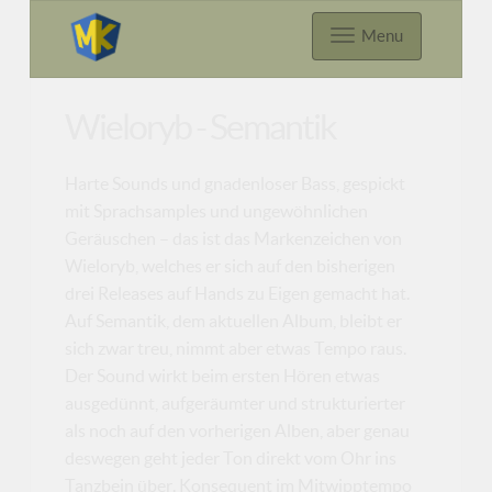
Menu
Wieloryb - Semantik
Harte Sounds und gnadenloser Bass, gespickt
mit Sprachsamples und ungewöhnlichen
Geräuschen – das ist das Markenzeichen von
Wieloryb, welches er sich auf den bisherigen
drei Releases auf Hands zu Eigen gemacht hat.
Auf Semantik, dem aktuellen Album, bleibt er
sich zwar treu, nimmt aber etwas Tempo raus.
Der Sound wirkt beim ersten Hören etwas
ausgedünnt, aufgeräumter und strukturierter
als noch auf den vorherigen Alben, aber genau
deswegen geht jeder Ton direkt vom Ohr ins
Tanzbein über. Konsequent im Mitwipptempo