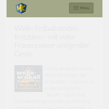
Menu
Welle: Erdball senden
trotzdem – mit voller
Frauenpower und großer
Geste
Normalerweise sind es
die Frequenzen, die
schwanken. Diesmal ist
es der komplette
'Sender' selbst. Mit
offenen Worten meldet sich Honey
von Welle: Erdball über Facebook zu