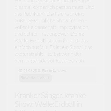
Herz und Geist dabei, auch wenn er
diesmal körperlich passen muss. Und
das Publikum? Darf sich auf eine
außergewöhnliche Show freuen –
voller Leidenschaft, Improvisation
und echter Frauenpower. Denn:
Welle: Erdball ist kein Projekt, das
einfach ausfällt. Es ist ein Signal, das
weiterstrahlt – selbst wenn der
Sender gerade auf Reserve läuft.
23.03.25
Elec
in
News
Welle Erdball
Kranker Sänger, kranke
Show: Welle:Erdball in