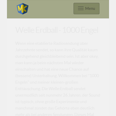
Menu
Welle Erdball - 1000 Engel
Wenn eine etablierte Radiosendung über
Jahrzehnte sendet, so kann ihre Qualität kaum
durchgehend gleichbleibend sein. Ist aber okey,
man kann ja beim nächsten Mal wieder
einschalten und hat eine neue Chance auf
(bessere) Unterhaltung. Willkommen bei "1000
Engeln" und meiner kleinen-großen
Enttäuschung. Die Welle:Erdball sendet
unermüdlich seit nunmehr 26 Jahren, der Sound
ist typisch, ohne große Experimente und
manchmal zündet das Gehörte eben deutlich
mehr als bei anderen Sendungen. Dieses Mal