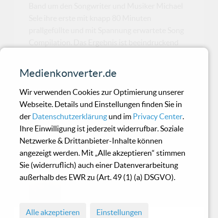
Band um den Songwriter und Musiker Michael
Sele ihre erste mit knapp 80 Minuten
prallgefüllte und mit Spannung erwartete Song
Compilation. Das Ergebnis ist beeindruckend
und wird nicht nur ihre langjährigen Fans
begeistern. Einst als Szeneband begonnen, sind
Medienkonverter.de
The Beauty Of Gemina nicht nur in Fachkreisen
längst aus dem Status des Gehei...
Wir verwenden Cookies zur Optimierung unserer
Webseite. Details und Einstellungen finden Sie in
der
Datenschutzerklärung
und im
Privacy Center
.
Sturmpercht / Rauhnacht -
Ihre Einwilligung ist jederzeit widerrufbar. Soziale
Netzwerke & Drittanbieter-Inhalte können
Zur ew'gen Ruh
angezeigt werden. Mit „Alle akzeptieren“ stimmen
Sie (widerruflich) auch einer Datenverarbeitung
Urige, eigentümliche und ungemein
außerhalb des EWR zu (Art. 49 (1) (a) DSGVO).
lohnende Zusammenarbeit.
Alle akzeptieren
Einstellungen