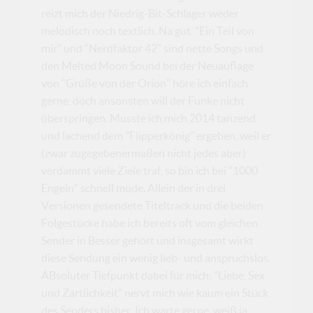
reizt mich der Niedrig-Bit-Schlager weder
melodisch noch textlich. Na gut, "Ein Teil von
mir" und "Nerdfaktor 42" sind nette Songs und
den Melted Moon Sound bei der Neuauflage
von "Grüße von der Orion" höre ich einfach
gerne, doch ansonsten will der Funke nicht
überspringen. Musste ich mich 2014 tanzend
und lachend dem "Flipperkönig" ergeben, weil er
(zwar zugegebenermaßen nicht jedes aber)
verdammt viele Ziele traf, so bin ich bei "1000
Engeln" schnell müde. Allein der in drei
Versionen gesendete Titeltrack und die beiden
Folgestücke habe ich bereits oft vom gleichen
Sender in Besser gehört und insgesamt wirkt
diese Sendung ein wenig lieb- und anspruchslos.
ABsoluter Tiefpunkt dabei für mich: "Liebe, Sex
und Zärtlichkeit" nervt mich wie kaum ein Stück
des Senders bisher. Ich warte gerne, weiß ja,