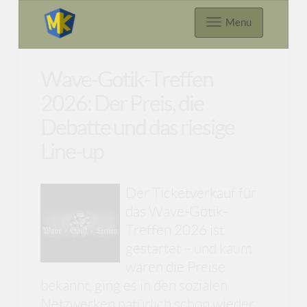
Menu
Wave-Gotik-Treffen
2026: Der Preis, die
Debatte und das riesige
Line-up
Der Ticketverkauf für
das Wave-Gotik-
Treffen 2026 ist
gestartet – und kaum
waren die Preise
bekannt, ging es in den sozialen
Netzwerken natürlich schon wieder