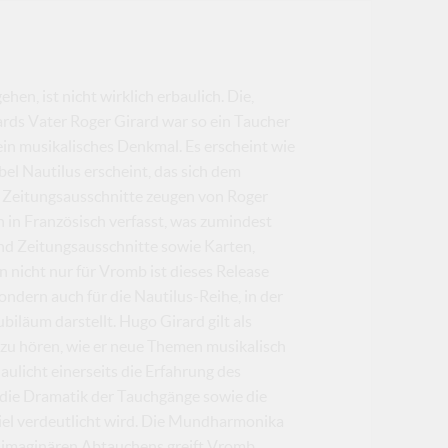
hen, ist nicht wirklich erbaulich. Die,
rds Vater Roger Girard war so ein Taucher
in musikalisches Denkmal. Es erscheint wie
el Nautilus erscheint, das sich dem
e Zeitungsausschnitte zeugen von Roger
n in Französisch verfasst, was zumindest
nd Zeitungsausschnitte sowie Karten,
nn nicht nur für Vromb ist dieses Release
ndern auch für die Nautilus-Reihe, in der
biläum darstellt. Hugo Girard gilt als
zu hören, wie er neue Themen musikalisch
ulicht einerseits die Erfahrung des
s die Dramatik der Tauchgänge sowie die
el verdeutlicht wird. Die Mundharmonika
des imaginären Abtauchens greift Vromb