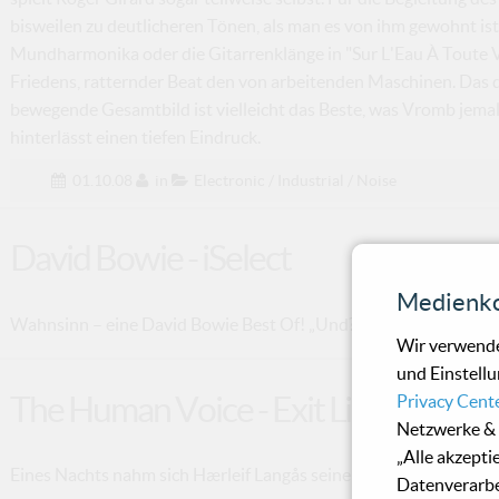
bisweilen zu deutlicheren Tönen, als man es von ihm gewohnt is
Mundharmonika oder die Gitarrenklänge in "Sur L'Eau À Toute V
Friedens, ratternder Beat den von arbeitenden Maschinen. Das 
bewegende Gesamtbild ist vielleicht das Beste, was Vromb jema
hinterlässt einen tiefen Eindruck.
01.10.08
in
Electronic / Industrial / Noise
David Bowie - iSelect
Medienko
Wahnsinn – eine David Bowie Best Of! „Und?“ werden sich viel
Wir verwende
und Einstellu
The Human Voice - Exit Lines
Privacy Cent
Netzwerke & 
„Alle akzepti
Eines Nachts nahm sich Hærleif Langås seine Gitarre und spielte 
Datenverarbe