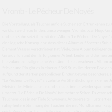
Vromb - Le Pêcheur De Noyés
Die Vorstellung, als Taucher auf die Suche nach Ertrunkenen zu ge
wirklich welche zu finden, umso weniger. Vrombs bzw. Hugo Gira
und sein Sohn setzt ihm mit dem Album "Le Pêcheur De Noyés" e
eine logische Konsequenz, dass dieses Album auf Spectres Sublab
Element Wasser verschrieben hat. Viele, dem Album beiliegend
Girards Tun und dem Erfolg seiner Arbeit. Leider sind die meiste
hierzulande die allgemeine Verständlichkeit erschwert. Album u
Sticker und Pin gibt es in einer auf 369 Stück limitierten Box, de
aufgrund der starken persönlichen Bindung etwas besonderes, so
"Le Pêcheur De Noyés" als zehnte Veröffentlichung ein kleines Ju
Meister des Minimalismus und so ist es immer wieder spannend 
umsetzt. "Le Pêcheur De Noyés" hat mehrere Seiten. Es veranscha
Tauchens, des in der Tiefe Schwebens. Andererseits illustriert e
ruhig-heitere Stimmung der Taucher, die mit Mundharmonikaspi
spielt Roger Girard sogar teilweise selbst. Für die Begleitung 