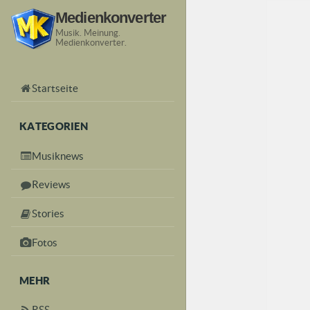
Medienkonverter
Musik. Meinung.
Medienkonverter.
Startseite
KATEGORIEN
Musiknews
Reviews
Stories
Fotos
MEHR
RSS