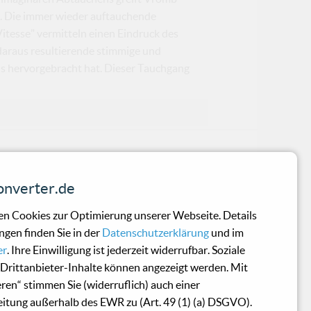
t. Die immer wieder auftauchende
itesse" vermitteln einen Eindruck des
daraus resultierende stimmige und
ls hervorgebracht hat. Dieser Tauchgang
nverter.de
e Fragen. Wer braucht das denn? Wahrsche
n Cookies zur Optimierung unserer Webseite. Details
ngen finden Sie in der
Datenschutzerklärung
und im
er
. Ihre Einwilligung ist jederzeit widerrufbar. Soziale
Drittanbieter-Inhalte können angezeigt werden. Mit
eren“ stimmen Sie (widerruflich) auch einer
sich den ganzen Frust von der Seele,
itung außerhalb des EWR zu (Art. 49 (1) (a) DSGVO).