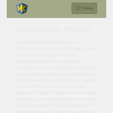
Menu
Various Artists - Masonic
Das Label Hymen Records feiert sein
fünfjähriges Jubiläum mit einer Doppel-CD bzw.
einer limitierten 4-LP-Box mit meist
unveröffentlichten Tracks von Hymen-
Künstlern. Und das ist eine geballte Ladung, die
einen auf diesem Sampler erwartet. Von Xingu
Hill über Somatic Respones bis hin zu Lusine icl
und M2 ist alles vertreten, was Rang und
Namen hat. "Masonic" bietet eine breite Palette
an Ambient- und Industrialsounds. Den Auftakt
macht Squaremeter (Panacea), mit gewohnt
minimalistisch dunklen Tönen. Und auf diesem