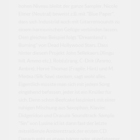
hohen Niveau bleibt der ganze Sampler. Nicole
Elmer (Neutral) beweist z.B. mit "Blue Paper",
dass sich Industrial auch mit Gitarrensounds zu
einem harmonischen Gefüge verbinden lassen.
Dem gleichen Beispiel folgt "Dreamland's
Burning" von Dead Hollywood Stars. Dass
hinter diesem Projekt John Sellekaers (Xingu
hill, Ammo etc.), Rob(u)rang, C-Drik (Ammo,
Ambre), Hervé Thomas (Fragile, Hint) und M.
Medea (Silk Saw) stecken, sagt wohl alles.
Eigentlich müsste man sich mit jedem Song
eingehend befassen, jeder ist ein Knüller für
sich. Denn schon Beefcake fasziniert mit einer
ruhigen Mischung aus Saxophon, Klavier,
Didgeridoo und Dracula-Soundtrack-Sample.
"Sin" von Lusine icl ist dann fast der letzte
mitreißende Ambienttrack der ersten CD.
Danach geht es etwas härter oder abgefahrener