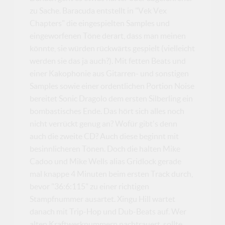
zu Sache. Baracuda entstellt in "Vek Vex
Chapters" die eingespielten Samples und
eingeworfenen Töne derart, dass man meinen
könnte, sie würden rückwärts gespielt (vielleicht
werden sie das ja auch?). Mit fetten Beats und
einer Kakophonie aus Gitarren- und sonstigen
Samples sowie einer ordentlichen Portion Noise
bereitet Sonic Dragolo dem ersten Silberling ein
bombastisches Ende. Das hört sich alles noch
nicht verrückt genug an? Wofür gibt's denn
auch die zweite CD? Auch diese beginnt mit
besinnlicheren Tönen. Doch die halten Mike
Cadoo und Mike Wells alias Gridlock gerade
mal knappe 4 Minuten beim ersten Track durch,
bevor "36:6:115" zu einer richtigen
Stampfnummer ausartet. Xingu Hill wartet
danach mit Trip-Hop und Dub-Beats auf. Wer
alten Kraftwerknummern nachtrauert, sollte