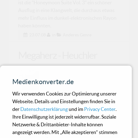
ist die "Honeymoon Suite Vol. 3" ein schöner
Ausflug in eine Klangwelt, die durchaus etwas
mehr Einfluss im dunkel-elektronischen Rayon
haben könnten.
23.07.08
in
Anderes Genre
Megaherz - Heuchler
Während die Völker der Welt auf ein
Medienkonverter.de
neues Rammstein-Album warten,
versuchen die Klone weiterhin ein
Wir verwenden Cookies zur Optimierung unserer
Webseite. Details und Einstellungen finden Sie in
der
Datenschutzerklärung
und im
Privacy Center
.
Scab - Where The Freaks
Ihre Einwilligung ist jederzeit widerrufbar. Soziale
Are At
Netzwerke & Drittanbieter-Inhalte können
angezeigt werden. Mit „Alle akzeptieren“ stimmen