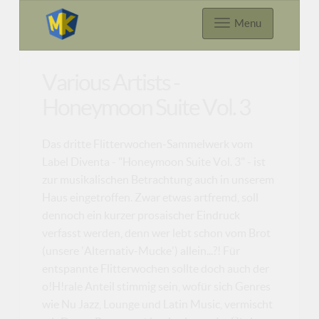
Menu
Various Artists -
Honeymoon Suite Vol. 3
Das dritte Flitterwochen-Sammelwerk vom
Label Diventa - "Honeymoon Suite Vol. 3" - ist
zur musikalischen Betrachtung auch in unserem
Haus eingetroffen. Zwar etwas artfremd, soll
dennoch ein kurzer prosaischer Eindruck
verfasst werden, denn wer lebt schon vom Brot
(unsere 'Alternativ-Mucke') allein...?! Für
entspannte Flitterwochen sollte doch auch der
o!H!rale Anteil stimmig sein, wofür sich Genres
wie Nu Jazz, Lounge und Latin Music, vermischt