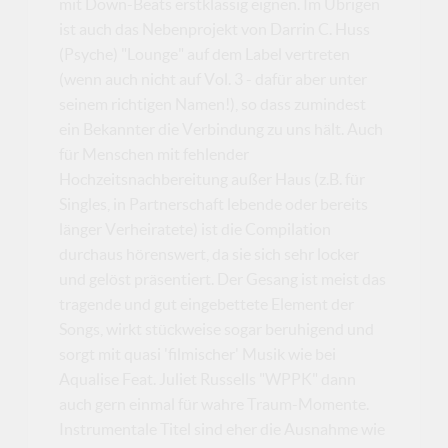
mit Down-Beats erstklassig eignen. Im Übrigen
ist auch das Nebenprojekt von Darrin C. Huss
(Psyche) "Lounge" auf dem Label vertreten
(wenn auch nicht auf Vol. 3 - dafür aber unter
seinem richtigen Namen!), so dass zumindest
ein Bekannter die Verbindung zu uns hält. Auch
für Menschen mit fehlender
Hochzeitsnachbereitung außer Haus (z.B. für
Singles, in Partnerschaft lebende oder bereits
länger Verheiratete) ist die Compilation
durchaus hörenswert, da sie sich sehr locker
und gelöst präsentiert. Der Gesang ist meist das
tragende und gut eingebettete Element der
Songs, wirkt stückweise sogar beruhigend und
sorgt mit quasi 'filmischer' Musik wie bei
Aqualise Feat. Juliet Russells "WPPK" dann
auch gern einmal für wahre Traum-Momente.
Instrumentale Titel sind eher die Ausnahme wie