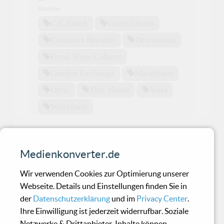
Review
C.c. Catch
Carved Souls
Conzoom Records
Destination
Freak Show Cabaret
London Exchange
Marsheaux
Optic
This Vision
Vista
Waveform
Svalbard - Heimkunft
Medienkonverter.de
Herausragender Neofolk-Pop aus
Wir verwenden Cookies zur Optimierung unserer
Weißrussland!
Webseite. Details und Einstellungen finden Sie in
der
Datenschutzerklärung
und im
Privacy Center
.
Ihre Einwilligung ist jederzeit widerrufbar. Soziale
Hatbrott - Death To Disco
Netzwerke & Drittanbieter-Inhalte können