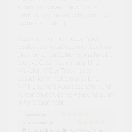
könnte jedoch auch hier Neues
entdecken, denn schlecht produziert
ist das Ganze nicht.
Zwar hat mich nicht jeder Track
restlos überzeugt, doch der Spaß am
elektronischen Stöbern sorgt für eine
positive Gesamtstimmung. Und
Waveform? Der Track hat es
tatsächlich in meine monatliche
MP3-Liste fürs Auto geschafft – und
verspricht dort echte Heavy Rotation
in Ralfs Spaßmobil.
Userwertung:
Autorenwertung:
03.06.10
Ralf
in
Pop / Wave / Minimal
,