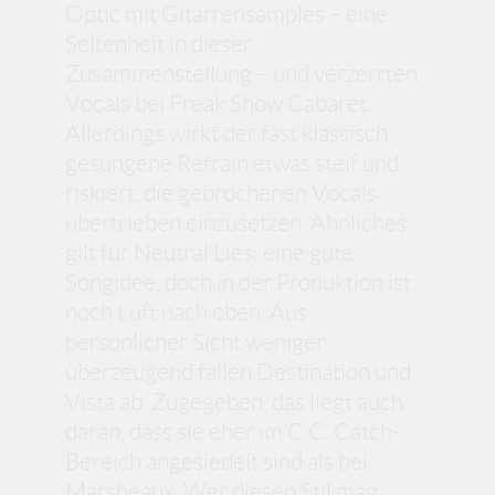
Optic mit Gitarrensamples – eine
Seltenheit in dieser
Zusammenstellung – und verzerrten
Vocals bei Freak Show Cabaret.
Allerdings wirkt der fast klassisch
gesungene Refrain etwas steif und
riskiert, die gebrochenen Vocals
übertrieben einzusetzen. Ähnliches
gilt für Neutral Lies: eine gute
Songidee, doch in der Produktion ist
noch Luft nach oben. Aus
persönlicher Sicht weniger
überzeugend fallen Destination und
Vista ab. Zugegeben, das liegt auch
daran, dass sie eher im C.C. Catch-
Bereich angesiedelt sind als bei
Marsheaux. Wer diesen Stil mag,