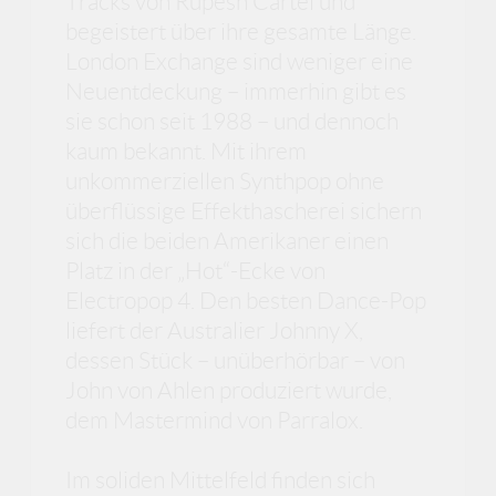
Tracks von Rupesh Cartel und
begeistert über ihre gesamte Länge.
London Exchange sind weniger eine
Neuentdeckung – immerhin gibt es
sie schon seit 1988 – und dennoch
kaum bekannt. Mit ihrem
unkommerziellen Synthpop ohne
überflüssige Effekthascherei sichern
sich die beiden Amerikaner einen
Platz in der „Hot“-Ecke von
Electropop 4. Den besten Dance-Pop
liefert der Australier Johnny X,
dessen Stück – unüberhörbar – von
John von Ahlen produziert wurde,
dem Mastermind von Parralox.
Im soliden Mittelfeld finden sich