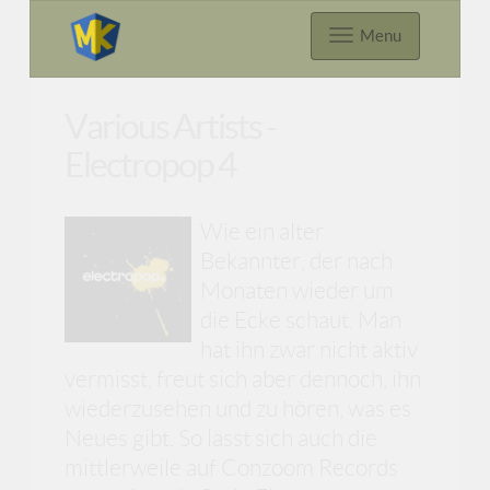
Menu
Various Artists -
Electropop 4
Wie ein alter
Bekannter, der nach
Monaten wieder um
die Ecke schaut. Man
hat ihn zwar nicht aktiv
vermisst, freut sich aber dennoch, ihn
wiederzusehen und zu hören, was es
Neues gibt. So lässt sich auch die
mittlerweile auf Conzoom Records