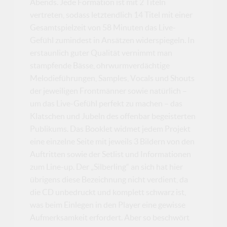
Abends. Jede Formation ist mit 2 Titeln
vertreten, sodass letztendlich 14 Titel mit einer
Gesamtspielzeit von 58 Minuten das Live-
Gefühl zumindest in Ansätzen widerspiegeln. In
erstaunlich guter Qualität vernimmt man
stampfende Bässe, ohrwurmverdächtige
Melodieführungen, Samples, Vocals und Shouts
der jeweiligen Frontmänner sowie natürlich –
um das Live-Gefühl perfekt zu machen – das
Klatschen und Jubeln des offenbar begeisterten
Publikums. Das Booklet widmet jedem Projekt
eine einzelne Seite mit jeweils 3 Bildern von den
Auftritten sowie der Setlist und Informationen
zum Line-up. Der „Silberling“ an sich hat hier
übrigens diese Bezeichnung nicht verdient, da
die CD unbedruckt und komplett schwarz ist,
was beim Einlegen in den Player eine gewisse
Aufmerksamkeit erfordert. Aber so beschwört