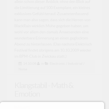
allein schon dieser Anblick, ohne den Blick auf
die Limitierung auf 500 Exemplare, ein kleines
exklusives Gefühl herauf. Zusammenfassend
kann man also sagen, dass sich die Herren von
BlackRain wirklich Mühe gegeben haben, um
wohl vor allem den damals Anwesenden eine
wunderbare Erinnerung an einen geglückten
Abend zu hinterlassen. (Das nächste Elektrisch
Festival findet übrigens am 10.10.2009 wieder
im BPM-Club in Zwickau statt.)
14.10.08
in
Electronic / Industrial /
Noise
Klangstabil - Math &
Emotion
"Math & Emotion" ist ein Album