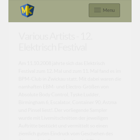
Menu
Various Artists - 12.
Elektrisch Festival
Am 11.10.2008 jährte sich das Elektrisch
Festival zum 12. Mal und zum 11. Mal fand es im
BPM-Club in Zwickau statt. Mit dabei waren die
namhaften EBM- und Electro-Größen von
Absolute Body Control, Tyske Ludder,
Birmingham 6, Escalator, Container 90, Astma
und Pinsel liest!. Der vorliegende Sampler
wurde mit Livemitschnitten der jeweiligen
Auftritte bestückt und vermittelt so einen
ziemlich guten Eindruck vom Geschehen des