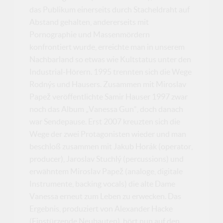
das Publikum einerseits durch Stacheldraht auf
Abstand gehalten, andererseits mit
Pornographie und Massenmördern
konfrontiert wurde, erreichte man in unserem
Nachbarland so etwas wie Kultstatus unter den
Industrial-Hörern. 1995 trennten sich die Wege
Rodnýs und Hausers. Zusammen mit Miroslav
Papež veröffentlichte Samir Hauser 1997 zwar
noch das Album „Vanessa Gun“, doch danach
war Sendepause. Erst 2007 kreuzten sich die
Wege der zwei Protagonisten wieder und man
beschloß zusammen mit Jakub Horák (operator,
producer), Jaroslav Stuchlý (percussions) und
erwähntem Miroslav Papež (analoge, digitale
Instrumente, backing vocals) die alte Dame
Vanessa erneut zum Leben zu erwecken. Das
Ergebnis, produziert von Alexander Hacke
(Einstürzende Neubauten), hört nun auf den