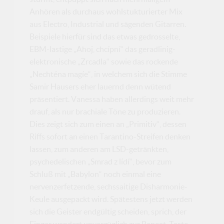
Anhören als durchaus wohlstukturierter Mix
aus Electro, Industrial und sägenden Gitarren.
Beispiele hierfür sind das etwas gedrosselte,
EBM-lastige „Ahoj, chcípní“ das geradlinig-
elektronische „Zrcadla“ sowie das rockende
„Nechténa magíe“, in welchem sich die Stimme
Samir Hausers eher lauernd denn wütend
präsentiert. Vanessa haben allerdings weit mehr
drauf, als nur brachiale Töne zu produzieren.
Dies zeigt sich zum einen an „Primitiv“, dessen
Riffs sofort an einen Tarantino-Streifen denken
lassen, zum anderen am LSD-getränkten,
psychedelischen „Smrad z lídí“, bevor zum
Schluß mit „Babylon“ noch einmal eine
nervenzerfetzende, sechssaitige Disharmonie-
Keule ausgepackt wird. Spätestens jetzt werden
sich die Geister endgültig scheiden, sprich, der
Finger wandert unverzüglich zur Repeat-Taste