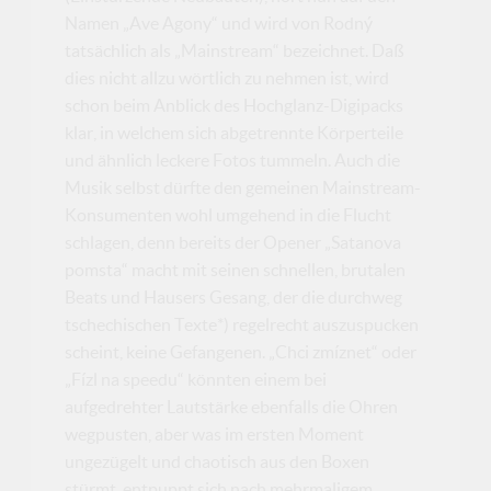
Namen „Ave Agony“ und wird von Rodný
tatsächlich als „Mainstream“ bezeichnet. Daß
dies nicht allzu wörtlich zu nehmen ist, wird
schon beim Anblick des Hochglanz-Digipacks
klar, in welchem sich abgetrennte Körperteile
und ähnlich leckere Fotos tummeln. Auch die
Musik selbst dürfte den gemeinen Mainstream-
Konsumenten wohl umgehend in die Flucht
schlagen, denn bereits der Opener „Satanova
pomsta“ macht mit seinen schnellen, brutalen
Beats und Hausers Gesang, der die durchweg
tschechischen Texte*) regelrecht auszuspucken
scheint, keine Gefangenen. „Chci zmíznet“ oder
„Fízl na speedu“ könnten einem bei
aufgedrehter Lautstärke ebenfalls die Ohren
wegpusten, aber was im ersten Moment
ungezügelt und chaotisch aus den Boxen
stürmt, entpuppt sich nach mehrmaligem