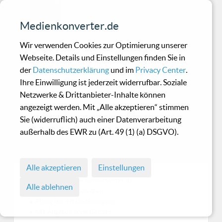
Compilation "Dark Ambient Radio
Vol.
Medienkonverter.de
Wir verwenden Cookies zur Optimierung unserer
Phased - A Sort Of Spasmic
Webseite. Details und Einstellungen finden Sie in
der
Datenschutzerklärung
und im
Privacy Center
.
Phlegm Induced By Leaden
Ihre Einwilligung ist jederzeit widerrufbar. Soziale
Fumes Of Pleasure
Netzwerke & Drittanbieter-Inhalte können
angezeigt werden. Mit „Alle akzeptieren“ stimmen
Sie (widerruflich) auch einer Datenverarbeitung
Ein interesanter Albumtitel, das ist schonmal
außerhalb des EWR zu (Art. 49 (1) (a) DSGVO).
ein Trademark des neuen Albums der Schweizer
Spacerock
Alle akzeptieren
Einstellungen
© 1998 - 2026 Medienkonverter.de
Alle ablehnen
• Alle Rechte vorbehalten
• Abzug nur mit Genehmigung
• Alle Angaben ohne Gewähr