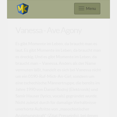
Menu
Vanessa - Ave Agony
Es gibt Momente im Leben, da braucht man es
laut. Es gibt Momente im Leben, da braucht man
es dreckig. Und es gibt Momente im Leben, da
braucht man – Vanessa. Anders als der Name
vermuten läßt, handelt es sich bei Vanessa nicht
um ein 0190-Ruf-Mich-An-Girl, sondern um
eine tschechische Männertruppe, die bereits im
Jahre 1990 von Daniel Rodný (Elektronik) und
Samir Hauser (lyrics, vocals) gegründet wurde.
Nicht zuletzt durch für damalige Verhältnisse
unerhörte Auftritte von „masochistischer
Anziehungskraft“ (Zitat Presseinfo), bei denen