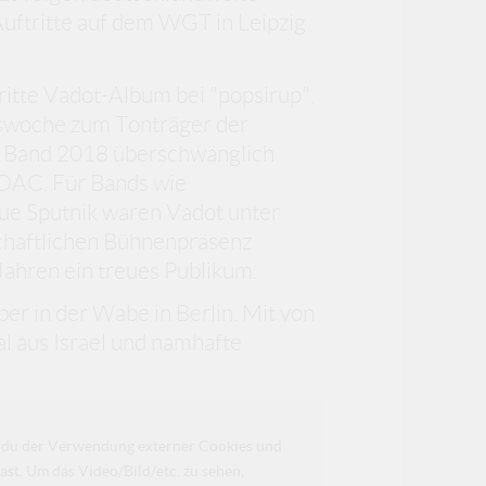
Auftritte auf dem WGT in Leipzig
ritte Vadot-Album bei "popsirup".
gswoche zum Tonträger der
e Band 2018 überschwänglich
r DAC. Für Bands wie
gue Sputnik waren Vadot unter
schaftlichen Bühnenpräsenz
Jahren ein treues Publikum.
er in der Wabe in Berlin. Mit von
l aus Israel und namhafte
da du der Verwendung externer Cookies und
ast. Um das Video/Bild/etc. zu sehen,