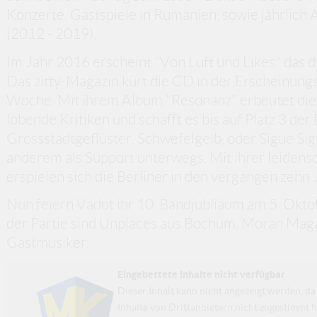
Konzerte, Gastspiele in Rumänien, sowie jährlich 
(2012 - 2019).
Im Jahr 2016 erscheint "Von Luft und Likes" das d
Das zitty-Magazin kürt die CD in der Erscheinun
Woche. Mit ihrem Album "Resonanz" erbeutet di
lobende Kritiken und schafft es bis auf Platz 3 de
Grossstadtgeflüster, Schwefelgelb, oder Sigue Si
anderem als Support unterwegs. Mit ihrer leiden
erspielen sich die Berliner in den vergangen zehn 
Nun feiern Vadot ihr 10. Bandjubliäum am 5. Oktob
der Partie sind Unplaces aus Bochum, Moran Maga
Gastmusiker.
Eingebettete Inhalte nicht verfügbar
Dieser Inhalt kann nicht angezeigt werden, 
Inhalte von Drittanbietern nicht zugestimmt h