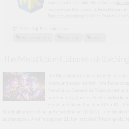
kannst du deine Cookie-Einstellungen
hier an
verwendeten Diensten und deren Datenschutzp
Datenschutzerklärung
. Vielen Dank für dein 
24.06.19
Elec
in
News
Dansemacabre
Popsirup
Vadot
The Metafiction Cabaret - dritte Sing
The Metafiction Cabaret ist mehr als eine
rockig und experimentell. Ihre Texte dopp
Metafiction Cabaret ist Rockkonzert und 
und Konfetti. Queerer Punk. Das Berliner
Berghain, Glitzer, Kunst und Pop. Das Al
Studioalbum der Band und erscheint am 18.10.19. Fünf Singles 
ausgekoppelt. Am Freitag dem 21. Juni erschien "Meaning of Life", 