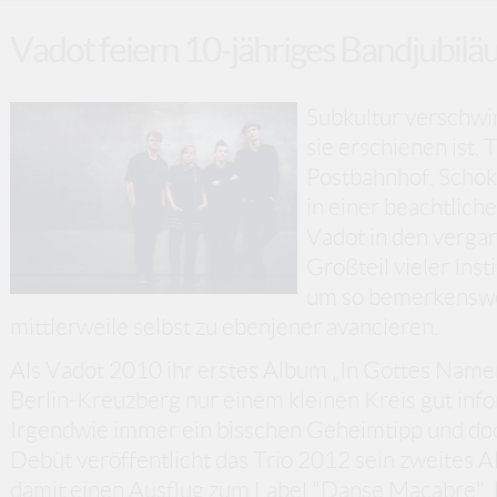
Vadot feiern 10-jähriges Bandjubil
Subkultur verschwin
sie erschienen ist. 
Postbahnhof, Schoko
in einer beachtlich
Vadot in den vergan
Großteil vieler Inst
um so bemerkenswer
mittlerweile selbst zu ebenjener avancieren.
Als Vadot 2010 ihr erstes Album „In Gottes Namen"
Berlin-Kreuzberg nur einem kleinen Kreis gut in
Irgendwie immer ein bisschen Geheimtipp und doc
Debüt veröffentlicht das Trio 2012 sein zweites 
damit einen Ausflug zum Label "Danse Macabre". 