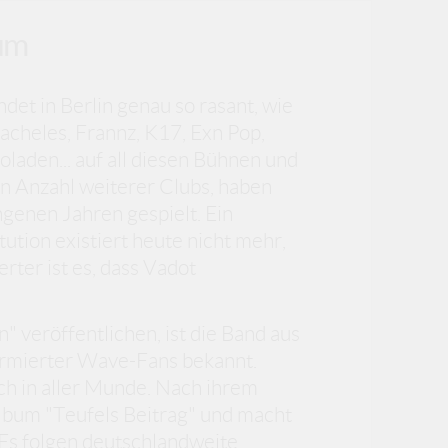
äum
det in Berlin genau so rasant, wie
Tacheles, Frannz, K17, Exn Pop,
laden... auf all diesen Bühnen und
en Anzahl weiterer Clubs, haben
genen Jahren gespielt. Ein
itution existiert heute nicht mehr,
ter ist es, dass Vadot
 veröffentlichen, ist die Band aus
formierter Wave-Fans bekannt.
h in aller Munde. Nach ihrem
Album "Teufels Beitrag" und macht
Es folgen deutschlandweite