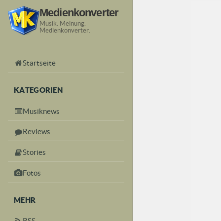
Medienkonverter
Musik. Meinung.
Medienkonverter.
Startseite
KATEGORIEN
Musiknews
Reviews
Stories
Fotos
MEHR
RSS