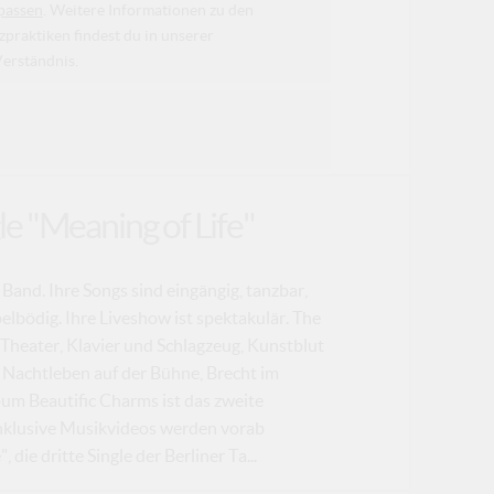
passen
. Weitere Informationen zu den
raktiken findest du in unserer
Verständnis.
le "Meaning of Life"
 Band. Ihre Songs sind eingängig, tanzbar,
elbödig. Ihre Liveshow ist spektakulär. The
Theater, Klavier und Schlagzeug, Kunstblut
 Nachtleben auf der Bühne, Brecht im
bum Beautific Charms ist das zweite
inklusive Musikvideos werden vorab
die dritte Single der Berliner Ta...