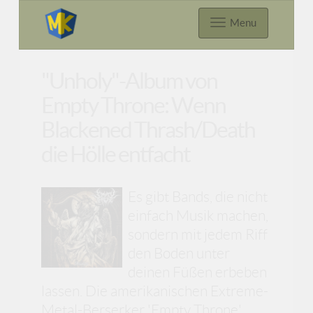
Menu
"Unholy"-Album von
Empty Throne: Wenn
Blackened Thrash/Death
die Hölle entfacht
Es gibt Bands, die nicht
einfach Musik machen,
sondern mit jedem Riff
den Boden unter
deinen Füßen erbeben
lassen. Die amerikanischen Extreme-
Metal-Berserker 'Empty Throne'