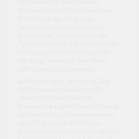
von Mike Pardi (ex Possessed,
Draconis) und dem Bass von Jason
Ellsworth (Angerot) getragen
werden. Und dann wäre da noch
Gabe Seeber an den Drums – der
Typ, der bei Bands wie Kennedy Veil
und Abbath die Felle verdroschen
hat. Klingt wie ein All-Star-Team,
oder? Genau das ist es auch.
40 Minuten pure Zerstörung: Das
2025 erscheinende Album (31.
Januar 2025) wird über das
schwedische Label Downfall Records
veröffentlicht und bietet mit seinen
sechs Tracks rund 40 Minuten
kompromisslose Dunkelheit. 'Unholy'