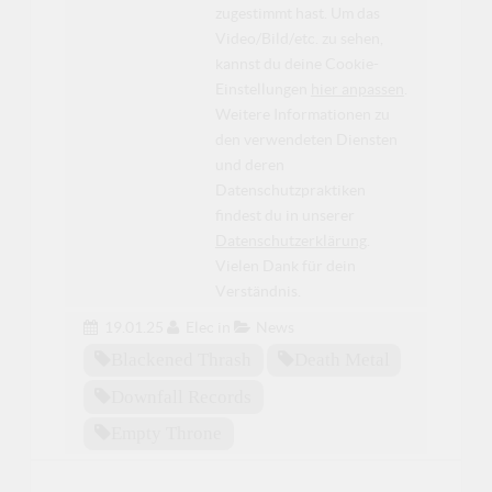
zugestimmt hast. Um das
Video/Bild/etc. zu sehen,
kannst du deine Cookie-
Einstellungen
hier anpassen
.
Weitere Informationen zu
den verwendeten Diensten
und deren
Datenschutzpraktiken
findest du in unserer
Datenschutzerklärung
.
Vielen Dank für dein
Verständnis.
19.01.25
Elec
in
News
Blackened Thrash
Death Metal
Downfall Records
Empty Throne