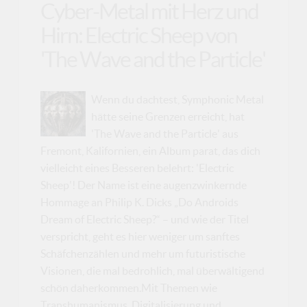
Cyber-Metal mit Herz und
Hirn: Electric Sheep von
'The Wave and the Particle'
Wenn du dachtest, Symphonic Metal
hätte seine Grenzen erreicht, hat
'The Wave and the Particle' aus
Fremont, Kalifornien, ein Album parat, das dich
vielleicht eines Besseren belehrt: 'Electric
Sheep'! Der Name ist eine augenzwinkernde
Hommage an Philip K. Dicks „Do Androids
Dream of Electric Sheep?“ – und wie der Titel
verspricht, geht es hier weniger um sanftes
Schäfchenzählen und mehr um futuristische
Visionen, die mal bedrohlich, mal überwältigend
schön daherkommen.Mit Themen wie
Transhumanismus, Digitalisierung und