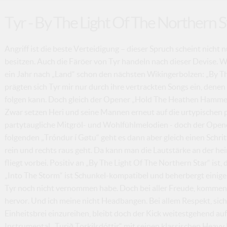
Tyr - By The Light Of The Northern S
Angriff ist die beste Verteidigung – dieser Spruch scheint nicht 
besitzen. Auch die Färöer von Tyr handeln nach dieser Devise. Wer
ein Jahr nach „Land“ schon den nächsten Wikingerbolzen: „By Th
prägten sich Tyr mir nur durch ihre vertrackten Songs ein, dene
folgen kann. Doch gleich der Opener „Hold The Heathen Hamme
Zwar setzen Heri und seine Mannen erneut auf die urtypischen 
partytaugliche Mitgröl- und Wohlfühlmelodien - doch der Opene
folgenden „Tróndur í Gøtu“ geht es dann aber gleich einen Schritt
rein und rechts raus geht. Da kann man die Lautstärke an der he
fliegt vorbei. Positiv an „By The Light Of The Northern Star“ ist
„Into The Storm“ ist Schunkel-kompatibel und beherbergt einige f
Tyr noch nicht vernommen habe. Doch bei aller Freude, kommen
hervor. Und ich meine nicht Headbangen. Bei allem Respekt, sic
Einheitsbrei einzureihen, bleibt doch der Kick weitestgehend auf
Instrumental „Turið Torkilsdóttir“ mit seinen klassischen Heavy