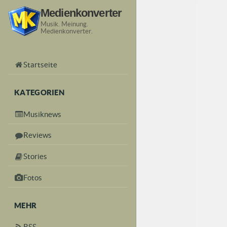
Medienkonverter
Musik. Meinung.
Medienkonverter.
Startseite
KATEGORIEN
Musiknews
Reviews
Stories
Fotos
MEHR
RSS