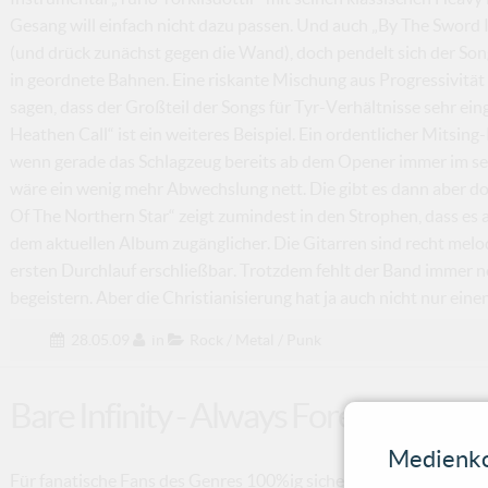
Gesang will einfach nicht dazu passen. Und auch „By The Sword
(und drück zunächst gegen die Wand), doch pendelt sich der Son
in geordnete Bahnen. Eine riskante Mischung aus Progressivitä
sagen, dass der Großteil der Songs für Tyr-Verhältnisse sehr ein
Heathen Call“ ist ein weiteres Beispiel. Ein ordentlicher Mitsi
wenn gerade das Schlagzeug bereits ab dem Opener immer im sel
wäre ein wenig mehr Abwechslung nett. Die gibt es dann aber d
Of The Northern Star“ zeigt zumindest in den Strophen, dass es au
dem aktuellen Album zugänglicher. Die Gitarren sind recht melo
ersten Durchlauf erschließbar. Trotzdem fehlt der Band immer noc
begeistern. Aber die Christianisierung hat ja auch nicht nur eine
28.05.09
in
Rock / Metal / Punk
Bare Infinity - Always Forever
Medienko
Für fanatische Fans des Genres 100%ig sicher!