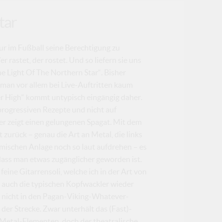
tar
nur im Fußball seine Berechtigung zu
 rastet, der rostet. Und so liefern sie uns
e Light Of The Northern Star“. Bisher
n man vor allem bei Live-Auftritten kaum
r High“ kommt untypisch eingängig daher.
progressiven Rezepte und nicht auf
r zeigt einen gelungenen Spagat. Mit dem
 zurück – genau die Art an Metal, die links
imischen Anlage noch so laut aufdrehen – es
, dass man etwas zugänglicher geworden ist.
eine Gitarrensoli, welche ich in der Art von
 auch die typischen Kopfwackler wieder
h nicht in den Pagan-Viking-Whatever-
 der Strecke. Zwar unterhält das (Fast)-
 Metal-Elementen, doch der theatralische