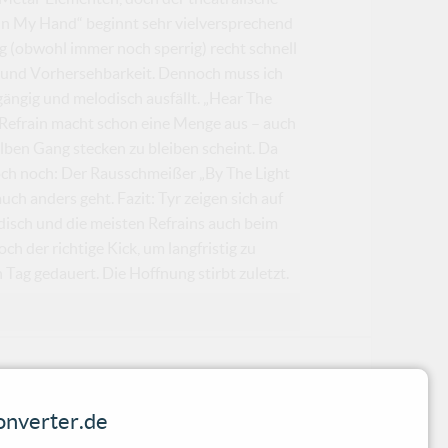
 In My Hand“ beginnt sehr vielversprechend
g (obwohl immer noch sperrig) recht schnell
t und Vorhersehbarkeit. Dennoch muss ich
gängig und melodisch ausfällt. „Hear The
ng-Refrain macht schon eine Menge aus – auch
ben Gang stecken zu bleiben scheint. Da
och noch: Der Rausschmeißer „By The Light
ch anders geht. Fazit: Tyr zeigen sich auf
disch und die meisten Refrains auch beim
h der richtige Kick, um langfristig zu
n Tag gedauert. Die Hoffnung stirbt zuletzt.
nverter.de