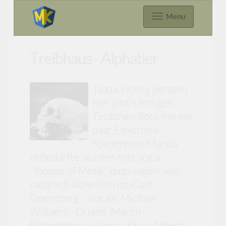
Menu
Treibhaus - Alphatier
Jaaaa, richtig geraten
hier gibt´s erdigen
Teutonen Rock mit ein
paar Elektronik
Spielereien. Manch
unbedarfte würden evtl. sogar
"Industrial Metal" dazu sagen, was
natürlich lächerlich ist. Curt
Doernberg - Vocals, Michael
Wolpers - Drums, Martin
Blankenburg - Guitar, Klaus Alberti -