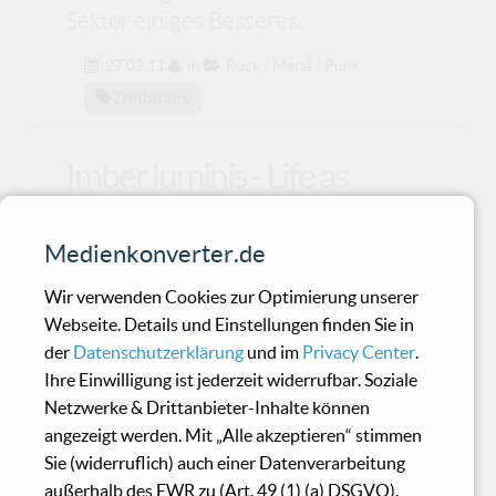
Sektor einiges Besseres.
27.02.11
in
Rock / Metal / Punk
Treibhaus
Imber luminis - Life as
burden
Medienkonverter.de
Solide Todessehnsucht aus dem black
Wir verwenden Cookies zur Optimierung unserer
metallischen Untergrund Belgiens.
Webseite. Details und Einstellungen finden Sie in
der
Datenschutzerklärung
und im
Privacy Center
.
Ihre Einwilligung ist jederzeit widerrufbar. Soziale
Various Artists - RMX
Netzwerke & Drittanbieter-Inhalte können
Curated By Blank&Jones
angezeigt werden. Mit „Alle akzeptieren“ stimmen
Sie (widerruflich) auch einer Datenverarbeitung
außerhalb des EWR zu (Art. 49 (1) (a) DSGVO).
Mix it baby! Blank and Jones liebste