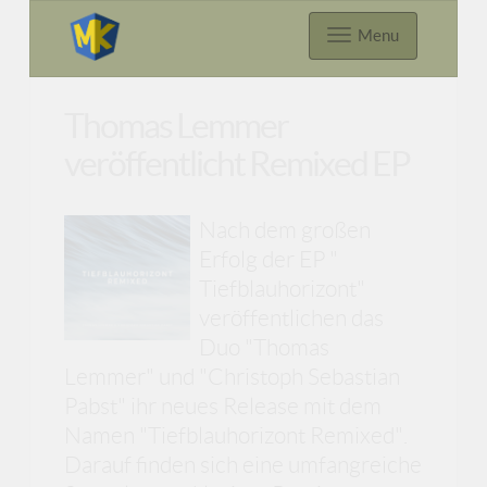
Menu
Thomas Lemmer
veröffentlicht Remixed EP
Nach dem großen
Erfolg der EP "
Tiefblauhorizont"
veröffentlichen das
Duo "Thomas
Lemmer" und "Christoph Sebastian
Pabst" ihr neues Release mit dem
Namen "Tiefblauhorizont Remixed".
Darauf finden sich eine umfangreiche