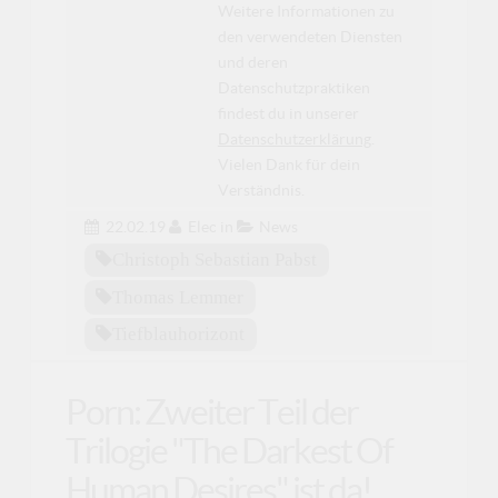
Weitere Informationen zu
den verwendeten Diensten
und deren
Datenschutzpraktiken
findest du in unserer
Datenschutzerklärung
.
Vielen Dank für dein
Verständnis.
22.02.19
Elec
in
News
Christoph Sebastian Pabst
Thomas Lemmer
Tiefblauhorizont
Porn: Zweiter Teil der
Trilogie "The Darkest Of
Human Desires" ist da!