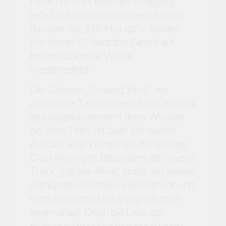
mehr noch: Es beendet endgültig
jede Diskussion in unserem Forum
darüber, ob „EBM tot ist“ – Spoiler:
Mit dieser EP wird das Genre auf
beeindruckende Weise
wiederbelebt!
Der Opener „Ground Zero“, der
aktuell die Tanzflächen selbst jenseits
des Atlantiks erobert (kein Wunder
bei dem Titel), ist zwar ein starker
Auftakt, aber keinesfalls das einzige
Club-Highlight. Besonders der zweite
Track „Eat Me Alive“ sticht mit seinen
markanten Synthie-Linien hervor und
setzt in puncto Eingängigkeit noch
einen drauf. Doch die Liste der
Höhepunkte endet hier noch lange