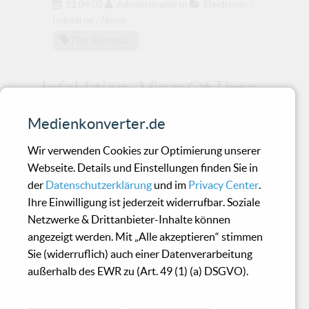
21.04.02
Administrator
in
Electronic /
Industrial / Noise
The Retrosic
Infekktion - Virus Of Time
Medienkonverter.de
Was kommt dabei heraus, wenn 2 Freundinnen
ihre "Männer" mit auf eine Bikertour nehmen
Wir verwenden Cookies zur Optimierung unserer
und diese wäh
Webseite. Details und Einstellungen finden Sie in
der
Datenschutzerklärung
und im
Privacy Center
.
Ihre Einwilligung ist jederzeit widerrufbar. Soziale
Megadump - Futura
Netzwerke & Drittanbieter-Inhalte können
angezeigt werden. Mit „Alle akzeptieren“ stimmen
Sie (widerruflich) auch einer Datenverarbeitung
Wieder einmal liegt ein neues Werk von
außerhalb des EWR zu (Art. 49 (1) (a) DSGVO).
Megadump alias O. Müller vor mir. Und wieder
einmal frage ich