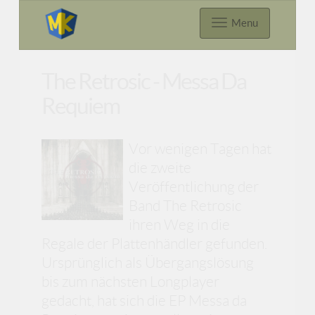
Menu
The Retrosic - Messa Da
Requiem
Vor wenigen Tagen hat
die zweite
Veröffentlichung der
Band The Retrosic
ihren Weg in die
Regale der Plattenhändler gefunden.
Ursprünglich als Übergangslösung
bis zum nächsten Longplayer
gedacht, hat sich die EP Messa da