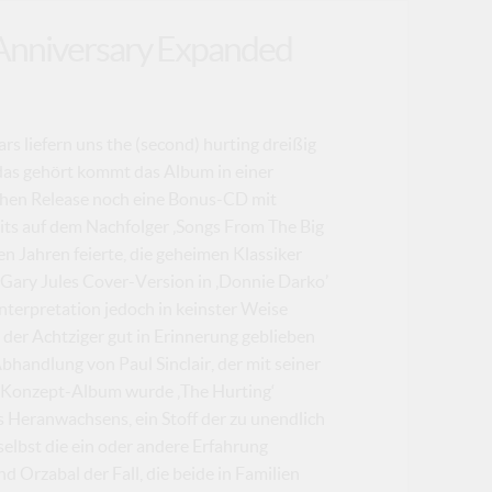
h Anniversary Expanded
ears liefern uns the (second) hurting dreißig
das gehört kommt das Album in einer
chen Release noch eine Bonus-CD mit
its auf dem Nachfolger ‚Songs From The Big
en Jahren feierte, die geheimen Klassiker
t Gary Jules Cover-Version in ‚Donnie Darko’
 Interpretation jedoch in keinster Weise
n der Achtziger gut in Erinnerung geblieben
bhandlung von Paul Sinclair, der mit seiner
s Konzept-Album wurde ‚The Hurting‘
s Heranwachsens, ein Stoff der zu unendlich
 selbst die ein oder andere Erfahrung
d Orzabal der Fall, die beide in Familien