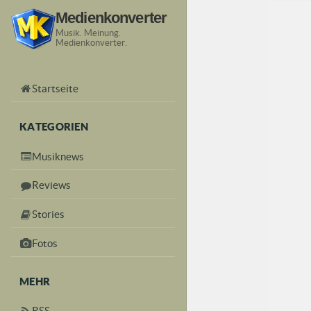
Medienkonverter
Musik. Meinung.
Medienkonverter.
Startseite
KATEGORIEN
Musiknews
Reviews
Stories
Fotos
MEHR
RSS