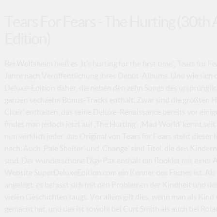
Tears For Fears - The Hurting (30t
Edition)
Bei Wolfsheim hieß es ‚It’s hurting for the first time’, Tears for F
Jahre nach Veröffentlichung ihres Debüt-Albums. Und wie sich 
Deluxe-Edition daher, die neben den zehn Songs des ursprüngli
ganzen sechzehn Bonus-Tracks enthält. Zwar sind die größten H
Chair’ enthalten, das seine Deluxe-Renaissance bereits vor einig
findet man jedoch jetzt auf ‚The Hurting’. ‚Mad World’ kennt sei
nun wirklich jeder, das Original von Tears for Fears steht dieser
nach. Auch ‚Pale Shelter’ und ‚Change’ sind Titel, die den Kinder
sind. Der wunderschöne Digi-Pak enthält ein Booklet mit einer A
Website SuperDeluxeEdition.com ein Kenner des Faches ist. Al
angelegt, es befasst sich mit den Problemen der Kindheit und de
vielen Geschichten taugt. Vor allem gilt dies, wenn man als Kind
gemacht hat, und das ist sowohl bei Curt Smith als auch bei Rolan