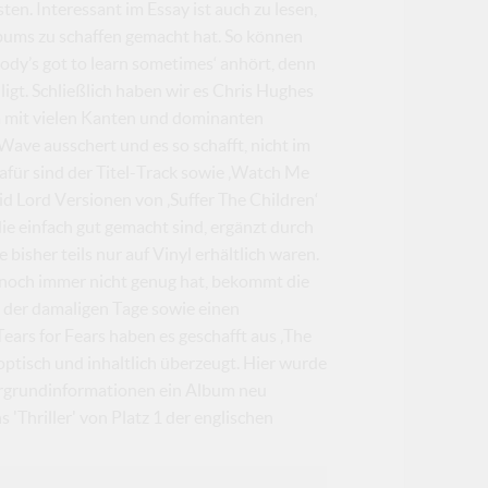
n. Interessant im Essay ist auch zu lesen,
bums zu schaffen gemacht hat. So können
body’s got to learn sometimes‘ anhört, denn
igt. Schließlich haben wir es Chris Hughes
m mit vielen Kanten und dominanten
ave ausschert und es so schafft, nicht im
afür sind der Titel-Track sowie ‚Watch Me
d Lord Versionen von ‚Suffer The Children‘
ie einfach gut gemacht sind, ergänzt durch
bisher teils nur auf Vinyl erhältlich waren.
t noch immer nicht genug hat, bekommt die
 der damaligen Tage sowie einen
rs for Fears haben es geschafft aus ‚The
optisch und inhaltlich überzeugt. Hier wurde
ergrundinformationen ein Album neu
 'Thriller' von Platz 1 der englischen