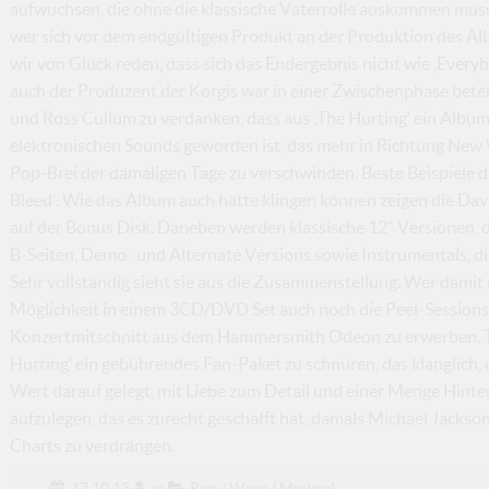
aufwuchsen, die ohne die klassische Vaterrolle auskommen musste
wer sich vor dem endgültigen Produkt an der Produktion des Al
wir von Glück reden, dass sich das Endergebnis nicht wie ‚Every
auch der Produzent der Korgis war in einer Zwischenphase beteil
und Ross Cullum zu verdanken, dass aus ‚The Hurting‘ ein Albu
elektronischen Sounds geworden ist, das mehr in Richtung New W
Pop-Brei der damaligen Tage zu verschwinden. Beste Beispiele d
Bleed’. Wie das Album auch hätte klingen können zeigen die Davi
auf der Bonus Disk. Daneben werden klassische 12“ Versionen, d
B-Seiten, Demo- und Alternate Versions sowie Instrumentals, die 
Sehr vollständig sieht sie aus die Zusammenstellung. Wer dami
Möglichkeit in einem 3CD/DVD Set auch noch die Peel-Sessions
Konzertmitschnitt aus dem Hammersmith Odeon zu erwerben. Tea
Hurting‘ ein gebührendes Fan-Paket zu schnüren, das klanglich, 
Wert darauf gelegt, mit Liebe zum Detail und einer Menge Hint
aufzulegen, das es zurecht geschafft hat, damals Michael Jacksons
Charts zu verdrängen.
17.10.13
in
Pop / Wave / Minimal