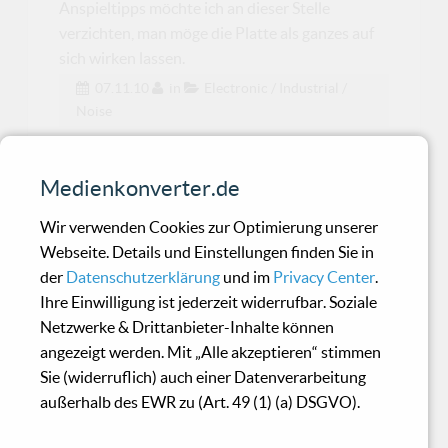
Anspieltipps möchte ich an dieser Stelle
verzichten, man möge die Platte als ganzes auf
sich wirken lassen.
07.11.10
in
Electronic / Industrial /
Noise
Matta - Prototype
Medienkonverter.de
Wir verwenden Cookies zur Optimierung unserer
Dynamische Zusammenstellung für Dub-affine
Webseite. Details und Einstellungen finden Sie in
Freunde elektronischer Musik
der
Datenschutzerklärung
und im
Privacy Center
.
Ihre Einwilligung ist jederzeit widerrufbar. Soziale
Netzwerke & Drittanbieter-Inhalte können
Circular - Cycles Of
angezeigt werden. Mit „Alle akzeptieren“ stimmen
Remembrance
Sie (widerruflich) auch einer Datenverarbeitung
außerhalb des EWR zu (Art. 49 (1) (a) DSGVO).
Kontemplativer Ambient