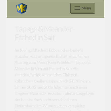
Menu
Tapage & Meander -
Etched in Salt
Im Kleingeldfach ist Ebbe und es besteht
trotzdem das dringende Bedürfnis auf einen
Ausflug zum Meer? Kein Problem – Tapage &
Meander liefern mit Etched in Salt die
kostengünstige Alternative: Einlegen,
abtauchen, treiben lassen. Nach 2 EPs in den
Jahren 2005 und 2006 folgt nun nach einer
längeren Pause der erste komplette Longplayer
der beiden doch recht verschiedenen
Elektrokünstler. Wunderschön verspielte