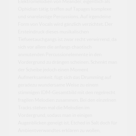
Elektromelodien von Meander, eigentlich als
Ophidian tätig, treffen auf Tapages komplexe
und snarelastige Percussions. Auf irgendeine
Form von Vocals wird gänzlich verzichtet. Der
Ersteindruck dieses musikalischen
Tiefseetauchgangs ist zwar recht verwirrend, da
sich vor allem die anfangs chaotisch
anmutenden Percussionelemente in den
Vordergrund zu drängen scheinen. Schenkt man
der Scheibe jedoch einen Moment
Aufmerksamkeit, fügt sich das Drumming auf
geradezu wundersame Weise zu einem
stimmigen IDM-Gesamtbild mit den regelrecht
fragilen Melodien zusammen. Bei den einzelnen
Tracks stehen mal die Melodien im
Vordergrund, sodass man in einigen
Augenblicken geneigt ist, Etched in Salt doch für
Ambientverwandtes erklären zu wollen,