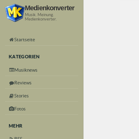
Medienkonverter
Musik. Meinung.
Medienkonverter.
Startseite
KATEGORIEN
Musiknews
Reviews
Stories
Fotos
MEHR
RSS