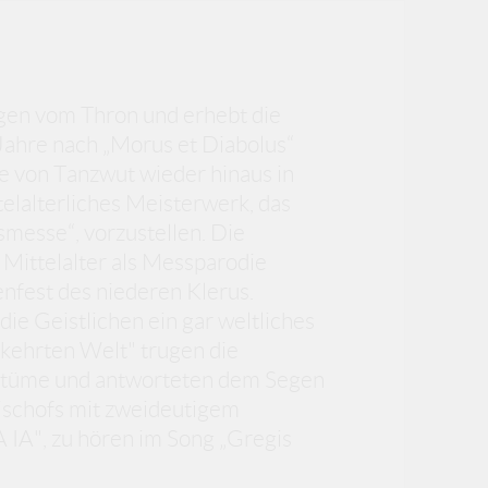
igen vom Thron und erhebt die
Jahre nach „Morus et Diabolus“
te von Tanzwut wieder hinaus in
telalterliches Meisterwerk, das
messe“, vorzustellen. Die
 Mittelalter als Messparodie
nfest des niederen Klerus.
die Geistlichen ein gar weltliches
erkehrten Welt" trugen die
stüme und antworteten dem Segen
bischofs mit zweideutigem
 IA", zu hören im Song „Gregis