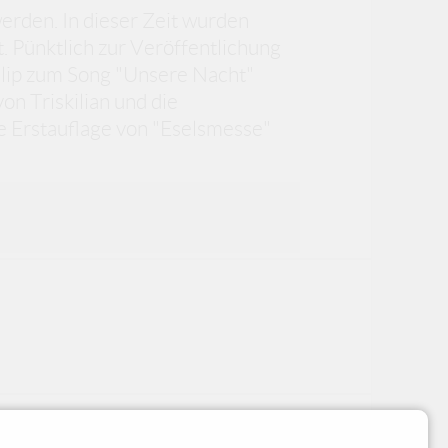
rden. In dieser Zeit wurden
. Pünktlich zur Veröffentlichung
clip zum Song "Unsere Nacht"
von Triskilian und die
e Erstauflage von "Eselsmesse"