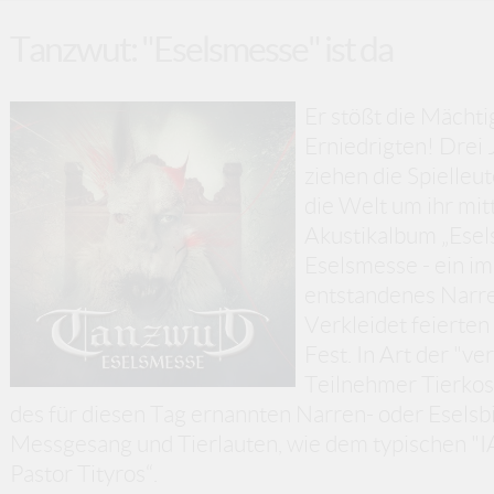
Tanzwut: "Eselsmesse" ist da
Er stößt die Mächt
Erniedrigten! Drei 
ziehen die Spielleu
die Welt um ihr mit
Akustikalbum „Esels
Eselsmesse - ein im
entstandenes Narre
Verkleidet feierten 
Fest. In Art der "v
Teilnehmer Tierko
des für diesen Tag ernannten Narren- oder Esels
Messgesang und Tierlauten, wie dem typischen "IA
Pastor Tityros“.