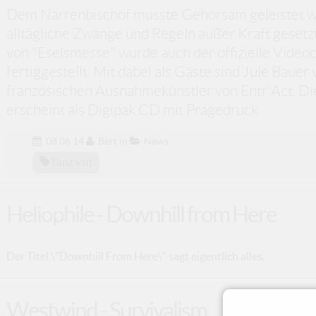
Dem Narrenbischof musste Gehorsam geleistet we
alltägliche Zwänge und Regeln außer Kraft gesetzt
von "Eselsmesse" wurde auch der offizielle Video
fertiggestellt. Mit dabei als Gäste sind Jule Bauer 
französischen Ausnahmekünstler von Entr'Act. Di
erscheint als Digipak CD mit Prägedruck.
08.06.14
Bert
in
News
Tanzwut
Heliophile - Downhill from Here
Der Titel \"Downhill From Here\" sagt eigentlich alles.
Westwind - Survivalism