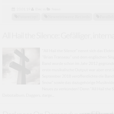
23.01.19
Elec
in
News
Futurecop!
Newretrowave Records
Parallel
All Hail the Silence: Gefälliger, inte
"All Hail the Silence" nennt sich das E
"Brian Transeau" und dem englischen Sing
Band wurde schon im Jahr 2012 gegründet
erste musikalische Output war aber erst 
September 2018 veröffentlichte die Band i
Snow" sowie das dazugehörige Musikvideo
Neues zu verkünden! Denn "All Hail the Si
Debütalbum. Daggers, darge...