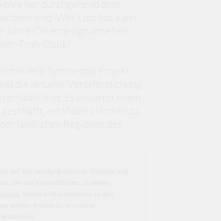
m Genre her durchgehend dem
rdnen sind. Wer Lust hat, kann
r-Jahre Coverdesign ansehen -
aser-Tron-Optik!
it mit dem Synthiepop Projekt
and die aktuelle Veröffentlichung
rhältlich ist. Es erwartet einen
eschafft, ein Video in Indien zu
der ländlichen Regionen des
da du der Verwendung externer Cookies und
ast. Um das Video/Bild/etc. zu sehen,
passen
. Weitere Informationen zu den
raktiken findest du in unserer
Verständnis.