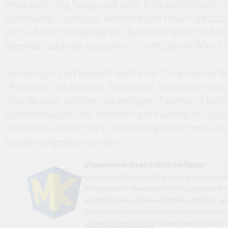
entstanden zig Songs und viele Releases die vo
Synthwave, Synthpop, Ambient und New-Age zuzuo
sich auf der Homepage der Band das typische 80e
legendär auch die typischen Schriftzüge in 80er L
Seit einiger Zeit besteht auch eine Zusammenarbe
"Parallels" aus Kanada. Aus dieser Symbiose entst
"We Belong" welche seit wenigen Tagen im Handel e
Newretrowave vom feinsten und man hat es sogar g
drehen in welchem drei Kindheitsgeschichten aus 
Landes eingebaut wurden.
Eingebettete Inhalte nicht verfügbar
Dieser Inhalt kann nicht angezeigt werden, 
Inhalte von Drittanbietern nicht zugestimmt h
kannst du deine Cookie-Einstellungen
hier an
verwendeten Diensten und deren Datenschutzp
Datenschutzerklärung
. Vielen Dank für dein 