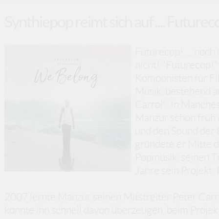
Synthiepop reimt sich auf .... Futurec
Futurecop! … noch n
nicht! "Futurecop!" 
Komponisten für Fi
Musik, bestehend a
Carrol". In Manche
Manzur schon früh 
und den Sound der 
gründete er Mitte d
Popmusik, seinen T
Jahre sein Projekt:
2007 lernte Manzur seinen Mitstreiter Peter Carr
konnte ihn schnell davon überzeugen, beim Projekt 