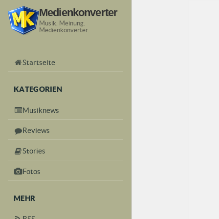
Medienkonverter
Musik. Meinung.
Medienkonverter.
Startseite
KATEGORIEN
Musiknews
Reviews
Stories
Fotos
MEHR
RSS