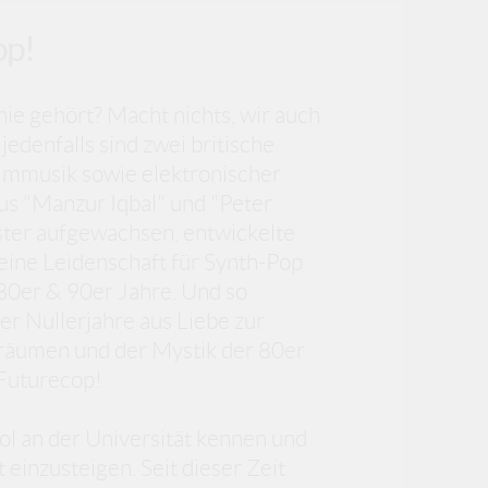
op!
ie gehört? Macht nichts, wir auch
jedenfalls sind zwei britische
lmmusik sowie elektronischer
us "Manzur Iqbal" und "Peter
ster aufgewachsen, entwickelte
eine Leidenschaft für Synth-Pop
80er & 90er Jahre. Und so
er Nullerjahre aus Liebe zur
räumen und der Mystik der 80er
 Futurecop!
ol an der Universität kennen und
einzusteigen. Seit dieser Zeit